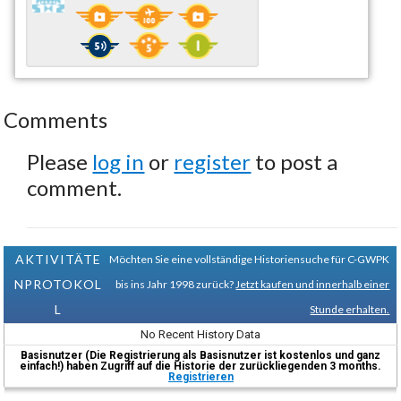
Comments
Please
log in
or
register
to post a
comment.
AKTIVITÄTE
Möchten Sie eine vollständige Historiensuche für C-GWPK
NPROTOKOL
bis ins Jahr 1998 zurück?
Jetzt kaufen und innerhalb einer
L
Stunde erhalten.
No Recent History Data
Basisnutzer (Die Registrierung als Basisnutzer ist kostenlos und ganz
einfach!) haben Zugriff auf die Historie der zurückliegenden 3 months.
Registrieren