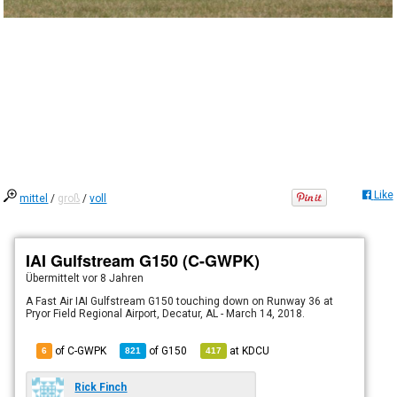
Like
mittel
/
groß
/
voll
IAI Gulfstream G150 (C-GWPK)
Übermittelt
vor 8 Jahren
A Fast Air IAI Gulfstream G150 touching down on Runway 36 at
Pryor Field Regional Airport, Decatur, AL - March 14, 2018.
of C-GWPK
of
G150
at
KDCU
6
821
417
Rick Finch