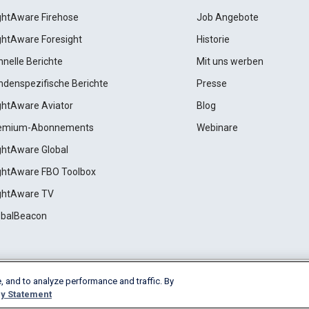
ightAware Firehose
Job Angebote
ightAware Foresight
Historie
hnelle Berichte
Mit uns werben
ndenspezifische Berichte
Presse
ightAware Aviator
Blog
emium-Abonnements
Webinare
ightAware Global
ightAware FBO Toolbox
ightAware TV
obalBeacon
, and to analyze performance and traffic. By
Cookie Settings
y Statement