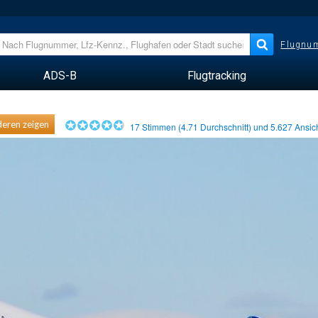
Flugnum
ADS-B
Flugtracking
eren zeigen
17
Stimmen (
4.71
Durchschnitt) und
5.627
Ansic