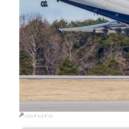
mittel
/
groß
/
voll