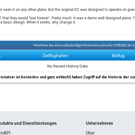
ver seen it on any other plane. But the original DC was designed to operate on gravel 
ed' that they would 'last forever'. Pretty much. It was a damn well designed plane.
ame basic design. When it works, why change it.
Möchten Sie eine vollständige Historiensuche für N984DL bis i
n
Zielflughafen
Abflug
No Recent History Data
sisnutzer ist kostenlos und ganz einfach!) haben Zugriff auf die Historie der
odukte und Dienstleistungen
Unternehmen
roAPI
Über