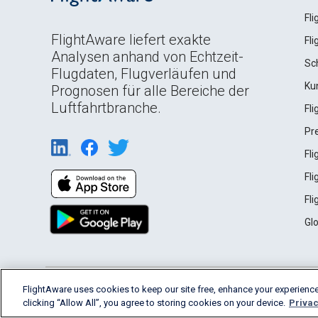
Fl
FlightAware liefert exakte
Fl
Analysen anhand von Echtzeit-
Sc
Flugdaten, Flugverläufen und
Ku
Prognosen für alle Bereiche der
Luftfahrtbranche.
Fl
Pr
Fl
Fl
Fl
Gl
English (USA)
FlightAware uses cookies to keep our site free, enhance your experience
2026 FlightAware
Terms of Use
Privacy
clicking “Allow All”, you agree to storing cookies on your device.
Privac