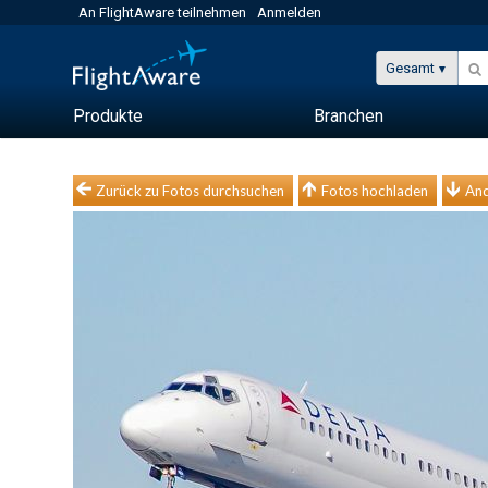
An FlightAware teilnehmen
Anmelden
Gesamt
Produkte
Branchen
Zurück zu Fotos durchsuchen
Fotos hochladen
And