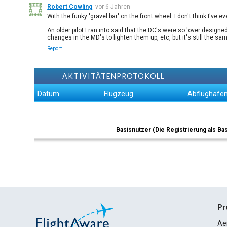
Robert Cowling
vor 6 Jahren
With the funky 'gravel bar' on the front wheel. I don't think I've e
An older pilot I ran into said that the DC's were so 'over design
changes in the MD's to lighten them up, etc, but it's still the s
Report
AKTIVITÄTENPROTOKOLL
Datum
Flugzeug
Abflughafe
Basisnutzer (Die Registrierung als Ba
Pr
Ae