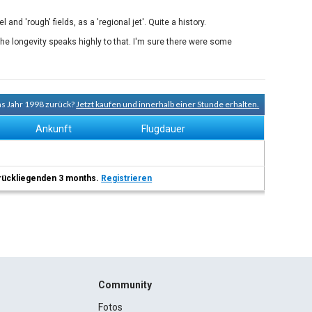
and 'rough' fields, as a 'regional jet'. Quite a history.
 The longevity speaks highly to that. I'm sure there were some
ns Jahr 1998 zurück?
Jetzt kaufen und innerhalb einer Stunde erhalten.
Ankunft
Flugdauer
 zurückliegenden 3 months.
Registrieren
Community
Fotos