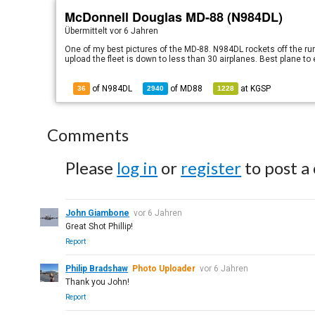
McDonnell Douglas MD-88 (N984DL)
Übermittelt
vor 6 Jahren
One of my best pictures of the MD-88. N984DL rockets off the run
upload the fleet is down to less than 30 airplanes. Best plane to e
of N984DL
of
MD88
at
KGSP
36
2940
1228
Comments
Please
log in
or
register
to post a
John Giambone
vor 6 Jahren
Great Shot Phillip!
Report
Philip Bradshaw
Photo Uploader
vor 6 Jahren
Thank you John!
Report