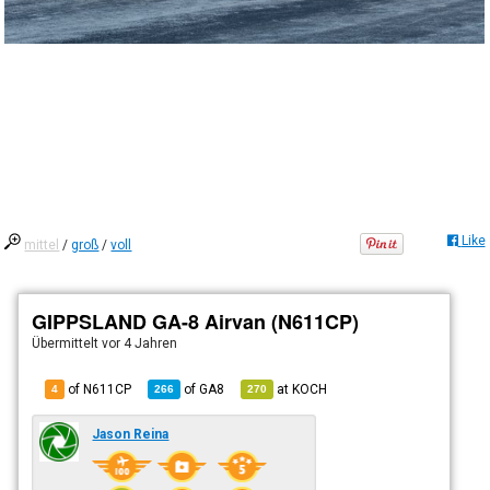
Like
mittel
/
groß
/
voll
GIPPSLAND GA-8 Airvan (N611CP)
Übermittelt
vor 4 Jahren
of N611CP
of
GA8
at
KOCH
4
266
270
Jason Reina