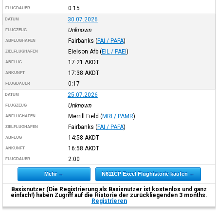
0:15
FLUGDAUER
30.07.2026
DATUM
Unknown
FLUGZEUG
Fairbanks
(
FAI / PAFA
)
ABFLUGHAFEN
Eielson Afb
(
EIL / PAEI
)
ZIELFLUGHAFEN
17:21
AKDT
ABFLUG
17:38
AKDT
ANKUNFT
0:17
FLUGDAUER
25.07.2026
DATUM
Unknown
FLUGZEUG
Merrill Field
(
MRI / PAMR
)
ABFLUGHAFEN
Fairbanks
(
FAI / PAFA
)
ZIELFLUGHAFEN
14:58
AKDT
ABFLUG
16:58
AKDT
ANKUNFT
2:00
FLUGDAUER
Mehr →
N611CP Excel Flughistorie kaufen →
Basisnutzer (Die Registrierung als Basisnutzer ist kostenlos und ganz
einfach!) haben Zugriff auf die Historie der zurückliegenden 3 months.
Registrieren