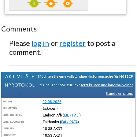
Comments
Please
log in
or
register
to post a
comment.
AKTIVITÄTE
Möchten Sie eine vollständige Historiensuche für N611CP
NPROTOKOL
bis ins Jahr 1998 zurück?
Jetzt kaufen und innerhalb einer
L
Stunde erhalten.
02.08.2026
DATUM
Unknown
FLUGZEUG
Eielson Afb
(
EIL / PAEI
)
ABFLUGHAFEN
Fairbanks
(
FAI / PAFA
)
ZIELFLUGHAFEN
18:38
AKDT
ABFLUG
18:53
AKDT
ANKUNFT