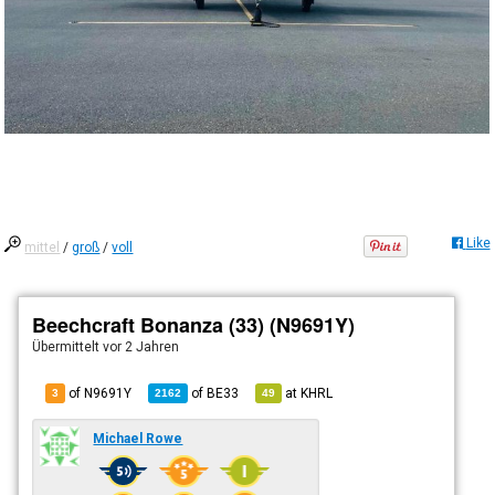
Like
mittel
/
groß
/
voll
Beechcraft Bonanza (33) (N9691Y)
Übermittelt
vor 2 Jahren
of N9691Y
of
BE33
at
KHRL
3
2162
49
Michael Rowe