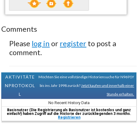
Comments
Please
log in
or
register
to post a
comment.
AKTIVITÄTE
Möchten Sie eine vollständige Historiensuche für N9691Y
NPROTOKOL
bis ins Jahr 1998 zurück?
Jetzt kaufen und innerhalb einer
L
Stunde erhalten.
No Recent History Data
Basisnutzer (Die Registrierung als Basisnutzer ist kostenlos und ganz
einfach!) haben Zugriff auf die Historie der zurückliegenden 3 months.
Registrieren