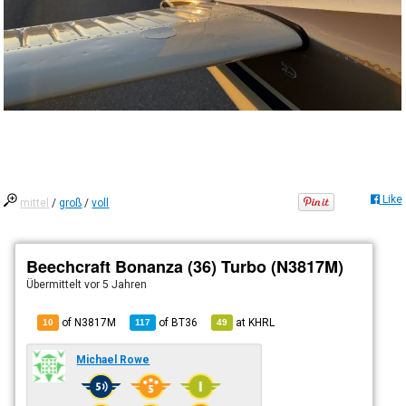
Like
mittel
/
groß
/
voll
Beechcraft Bonanza (36) Turbo (N3817M)
Übermittelt
vor 5 Jahren
of N3817M
of
BT36
at
KHRL
10
117
49
Michael Rowe