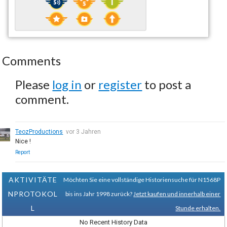
Comments
Please
log in
or
register
to post a
comment.
TeozProductions
vor 3 Jahren
Nice !
Report
AKTIVITÄTE
Möchten Sie eine vollständige Historiensuche für N1568P
NPROTOKOL
bis ins Jahr 1998 zurück?
Jetzt kaufen und innerhalb einer
L
Stunde erhalten.
No Recent History Data