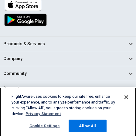
Products & Services
Company
Community
Support
FlightAware uses cookies to keep our site free, enhance
your experience, and to analyze performance and traffic. By
English (USA)
clicking “Allow All”, you agree to storing cookies on your
2026 FlightAware
device.
Privacy Statement
Terms of Use
Privacy
Cookie Settings
Cookie Settings
Allow All