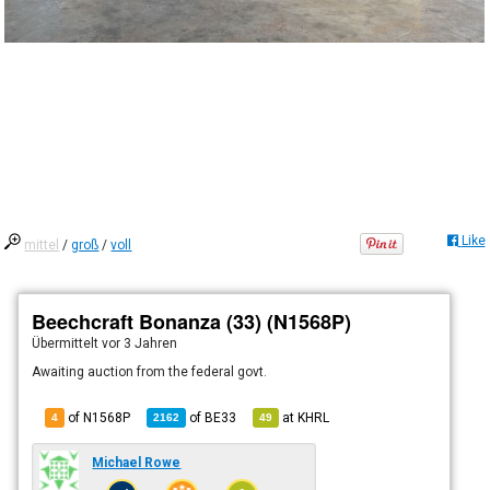
Like
mittel
/
groß
/
voll
Beechcraft Bonanza (33) (N1568P)
Übermittelt
vor 3 Jahren
Awaiting auction from the federal govt.
of N1568P
of
BE33
at
KHRL
4
2162
49
Michael Rowe