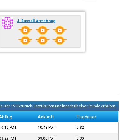
J. Russell Armstrong
ns Jahr 1998 zurück?
Jetzt kaufen und innerhalb einer Stunde erhalten.
Abflug
Ankunft
Flugdauer
10:16
PDT
10:48
PDT
0:32
08:29
PDT
09:00
PDT
0:30