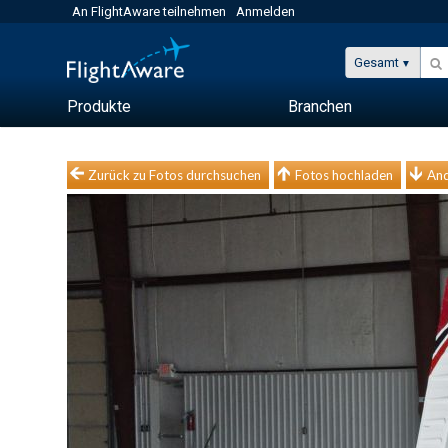
An FlightAware teilnehmen
Anmelden
Gesamt
Produkte
Branchen
Zurück zu Fotos durchsuchen
Fotos hochladen
And