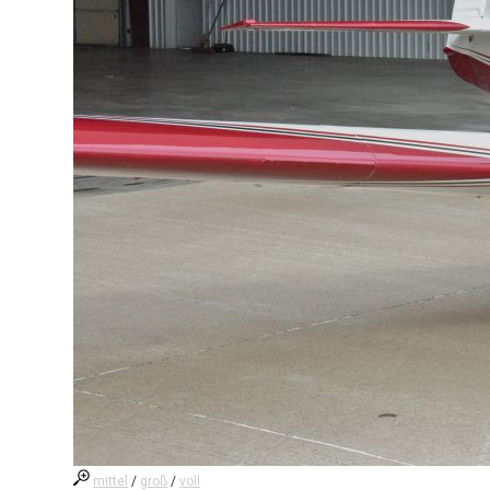
mittel
/
groß
/
voll