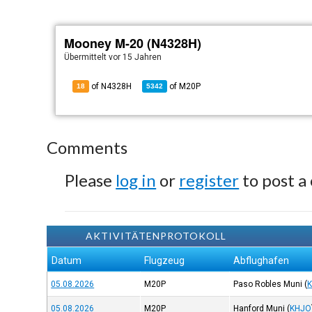
Mooney M-20 (N4328H)
Übermittelt
vor 15 Jahren
of N4328H
of
M20P
18
5342
Comments
Please
log in
or
register
to post a
AKTIVITÄTENPROTOKOLL
Datum
Flugzeug
Abflughafen
05.08.2026
M20P
Paso Robles Muni
(
05.08.2026
M20P
Hanford Muni
(
KHJO