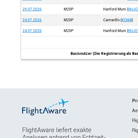
29.07.2026
M20P
Hanford Muni
(
KHJO
24.07.2026
M20P
Camarillo
(
KCMA
)
24.07.2026
M20P
Hanford Muni
(
KHJO
Basisnutzer (Die Registrierung als Ba
Pr
Ae
Fl
FlightAware liefert exakte
Fl
Analysen anhand von Echtzeit-