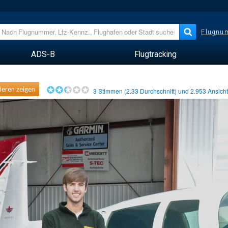
Flugnum
ADS-B
Flugtracking
eren zeigen
3
Stimmen (
2.33
Durchschnitt) und
2.953
Ansich