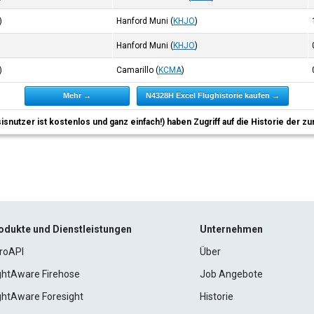
)
Hanford Muni
(
KHJO
)
Hanford Muni
(
KHJO
)
)
Camarillo
(
KCMA
)
Mehr →
N4328H Excel Flughistorie kaufen →
sisnutzer ist kostenlos und ganz einfach!) haben Zugriff auf die Historie der
odukte und Dienstleistungen
Unternehmen
roAPI
Über
ightAware Firehose
Job Angebote
ightAware Foresight
Historie