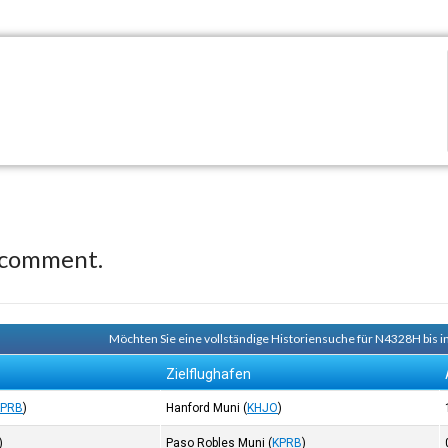
 comment.
Möchten Sie eine vollständige Historiensuche für N4328H bis i
Zielflughafen
KPRB
)
Hanford Muni
(
KHJO
)
)
Paso Robles Muni
(
KPRB
)