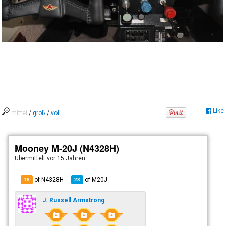
Like
mittel
/
groß
/
voll
Mooney M-20J (N4328H)
Übermittelt
vor 15 Jahren
of N4328H
of
M20J
18
23
J. Russell Armstrong