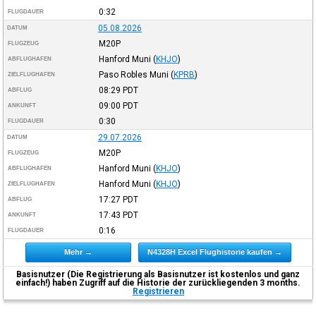
0:32
FLUGDAUER
05.08.2026
DATUM
M20P
FLUGZEUG
Hanford Muni
(
KHJO
)
ABFLUGHAFEN
Paso Robles Muni
(
KPRB
)
ZIELFLUGHAFEN
08:29
PDT
ABFLUG
09:00
PDT
ANKUNFT
0:30
FLUGDAUER
29.07.2026
DATUM
M20P
FLUGZEUG
Hanford Muni
(
KHJO
)
ABFLUGHAFEN
Hanford Muni
(
KHJO
)
ZIELFLUGHAFEN
17:27
PDT
ABFLUG
17:43
PDT
ANKUNFT
0:16
FLUGDAUER
Mehr →
N4328H Excel Flughistorie kaufen →
Basisnutzer (Die Registrierung als Basisnutzer ist kostenlos und ganz
einfach!) haben Zugriff auf die Historie der zurückliegenden 3 months.
Registrieren