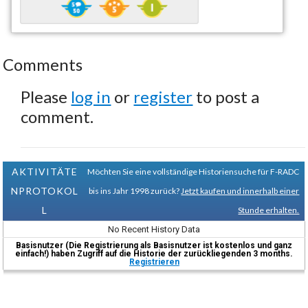
Comments
Please
log in
or
register
to post a
comment.
AKTIVITÄTE
Möchten Sie eine vollständige Historiensuche für F-RADC
NPROTOKOL
bis ins Jahr 1998 zurück?
Jetzt kaufen und innerhalb einer
L
Stunde erhalten.
No Recent History Data
Basisnutzer (Die Registrierung als Basisnutzer ist kostenlos und ganz
einfach!) haben Zugriff auf die Historie der zurückliegenden 3 months.
Registrieren