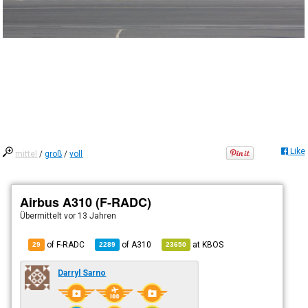
Like
mittel
/
groß
/
voll
Airbus A310 (F-RADC)
Übermittelt
vor 13 Jahren
of F-RADC
of
A310
at
KBOS
29
2289
23650
Darryl Sarno