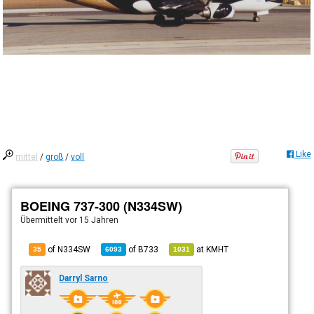
Like
mittel
/
groß
/
voll
BOEING 737-300 (N334SW)
Übermittelt
vor 15 Jahren
of N334SW
of
B733
at
KMHT
35
6093
1031
Darryl Sarno