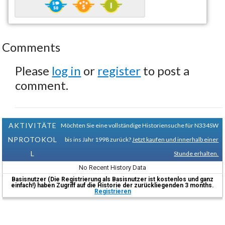
Comments
Please
log in
or
register
to post a
comment.
AKTIVITÄTE
Möchten Sie eine vollständige Historiensuche für N334SW
NPROTOKOL
bis ins Jahr 1998 zurück?
Jetzt kaufen und innerhalb einer
L
Stunde erhalten.
No Recent History Data
Basisnutzer (Die Registrierung als Basisnutzer ist kostenlos und ganz
einfach!) haben Zugriff auf die Historie der zurückliegenden 3 months.
Registrieren