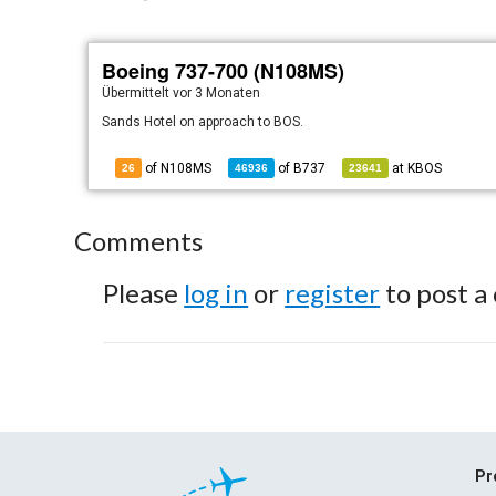
Boeing 737-700 (N108MS)
Übermittelt
vor 3 Monaten
Sands Hotel on approach to BOS.
of N108MS
of
B737
at
KBOS
26
46936
23641
Comments
Please
log in
or
register
to post a
Pr