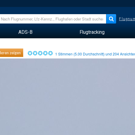
Flugnum
ADS-B
Flugtracking
eren zeigen
1
Stimmen (
5.00
Durchschnitt) und
204
Ansicht