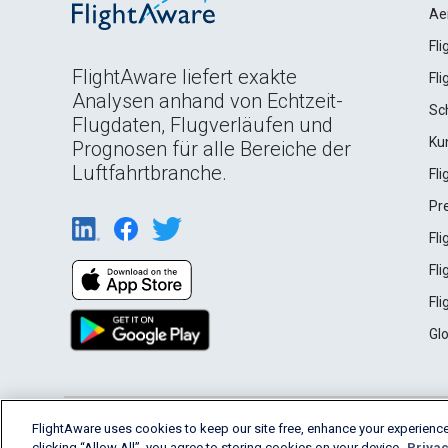
Ae
Fl
FlightAware liefert exakte
Fl
Analysen anhand von Echtzeit-
Sc
Flugdaten, Flugverläufen und
Ku
Prognosen für alle Bereiche der
Luftfahrtbranche.
Fl
Pr
Fl
Fl
Fl
Gl
English (USA)
FlightAware uses cookies to keep our site free, enhance your experience
2026 FlightAware
Terms of Use
Privacy
clicking “Allow All”, you agree to storing cookies on your device.
Privac