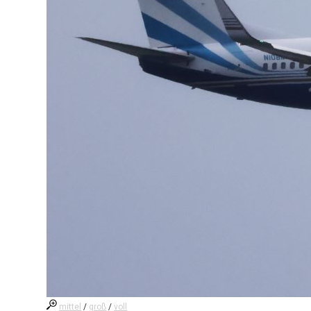
mittel
/
groß
/
voll