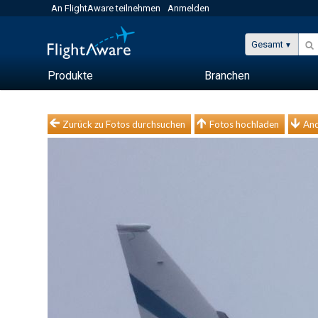
An FlightAware teilnehmen
Anmelden
Gesamt
Produkte
Branchen
Zurück zu Fotos durchsuchen
Fotos hochladen
And