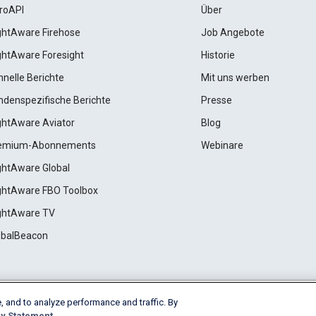
roAPI
Über
ightAware Firehose
Job Angebote
ightAware Foresight
Historie
hnelle Berichte
Mit uns werben
ndenspezifische Berichte
Presse
ightAware Aviator
Blog
emium-Abonnements
Webinare
ightAware Global
ightAware FBO Toolbox
ightAware TV
obalBeacon
, and to analyze performance and traffic. By
Cookie Settings
y Statement