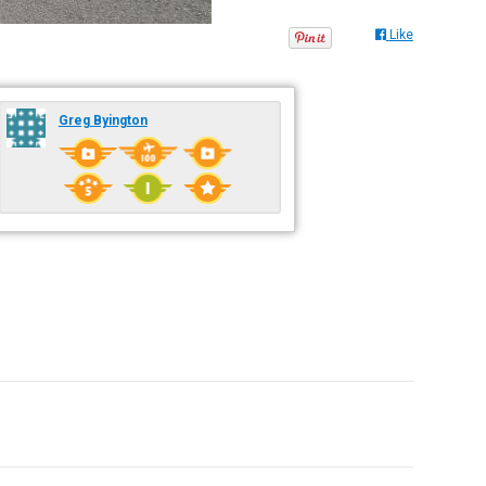
Like
Greg Byington