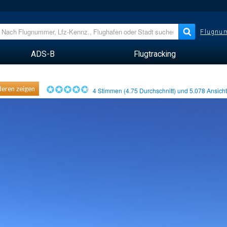
Flugnum
ADS-B
Flugtracking
eren zeigen
4
Stimmen (
4.75
Durchschnitt) und
5.078
Ansich