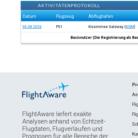
AKTIVITÄTENPROTOKOLL
Datum
Flugzeug
Abflughafen
06.08.2026
P51
Kissimmee Gateway
(
KISM
)
Basisnutzer (Die Registrierung als Ba
Pr
Ae
Fl
FlightAware liefert exakte
Fl
Analysen anhand von Echtzeit-
Sc
Flugdaten, Flugverläufen und
Ku
Prognosen für alle Bereiche der