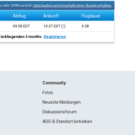
ns Jahr 1998 zurück?
Jetzt kaufen und innerhalb einer Stunde erhalten.
Abflug
Ankunft
Flugdauer
09:58
EDT
10:37
EDT
(
?
)
0:38
 zurückliegenden 3 months.
Registrieren
Community
Fotos
Neueste Meldungen
Diskussionsforum
ADS-B Standort betreiben