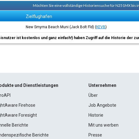
Möchten Sie eine vollständige Historiensuche für N251MX bis i
Zielflughafen
New Smyrna Beach Muni (Jack Bolt Fld)
(
KEVB
)
sisnutzer ist kostenlos und ganz einfach!) haben Zugriff auf die Historie der
odukte und Dienstleistungen
Unternehmen
roAPI
Über
ightAware Firehose
Job Angebote
ightAware Foresight
Historie
hnelle Berichte
Mit uns werben
ndenspezifische Berichte
Presse