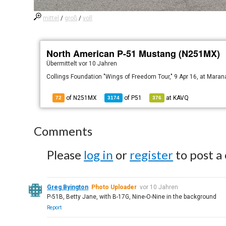
mittel
/
groß
/
voll
North American P-51 Mustang (N251MX)
Übermittelt
vor 10 Jahren
Collings Foundation "Wings of Freedom Tour," 9 Apr 16, at Marana
of N251MX
of
P51
at
KAVQ
72
3174
376
Comments
Please
log in
or
register
to post a
Greg Byington
Photo Uploader
vor 10 Jahren
P-51B, Betty Jane, with B-17G, Nine-O-Nine in the background
Report