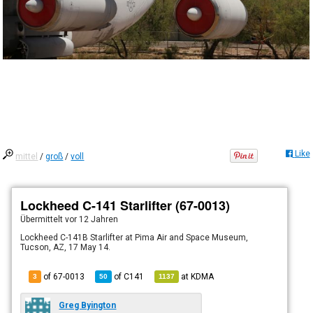
Like
mittel
/
groß
/
voll
Lockheed C-141 Starlifter (67-0013)
Übermittelt
vor 12 Jahren
Lockheed C-141B Starlifter at Pima Air and Space Museum,
Tucson, AZ, 17 May 14.
of 67-0013
of
C141
at
KDMA
3
50
1137
Greg Byington