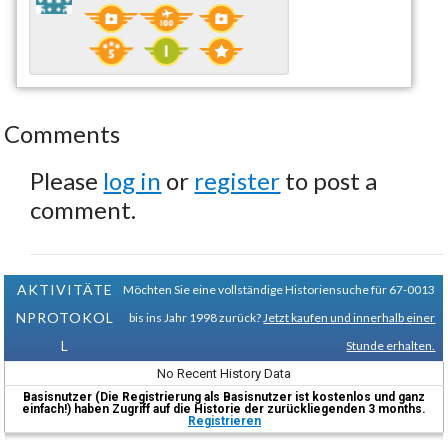
Comments
Please
log in
or
register
to post a
comment.
AKTIVITÄTE
Möchten Sie eine vollständige Historiensuche für 67-0013
NPROTOKOL
bis ins Jahr 1998 zurück?
Jetzt kaufen und innerhalb einer
L
Stunde erhalten.
No Recent History Data
Basisnutzer (Die Registrierung als Basisnutzer ist kostenlos und ganz
einfach!) haben Zugriff auf die Historie der zurückliegenden 3 months.
Registrieren