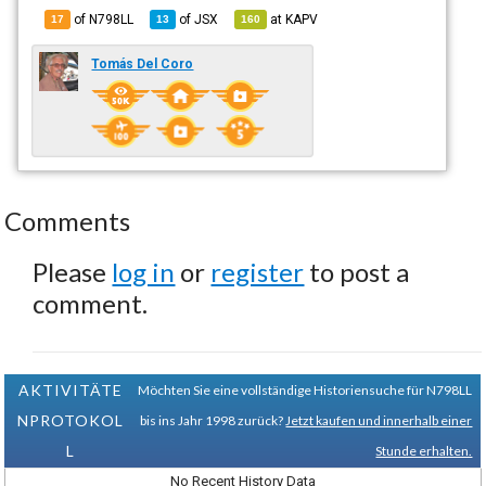
of N798LL
of
JSX
at
KAPV
17
13
160
Tomás Del Coro
Comments
Please
log in
or
register
to post a
comment.
AKTIVITÄTE
Möchten Sie eine vollständige Historiensuche für N798LL
NPROTOKOL
bis ins Jahr 1998 zurück?
Jetzt kaufen und innerhalb einer
L
Stunde erhalten.
No Recent History Data