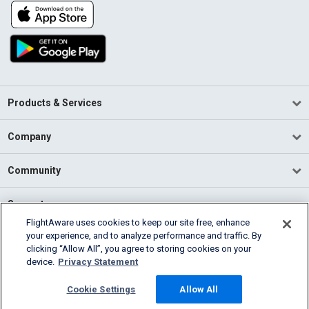
Products & Services
Company
Community
Support
FlightAware uses cookies to keep our site free, enhance
your experience, and to analyze performance and traffic. By
English (USA)
clicking “Allow All”, you agree to storing cookies on your
2026 FlightAware
device.
Privacy Statement
Terms of Use
Privacy
Cookie Settings
Cookie Settings
Allow All