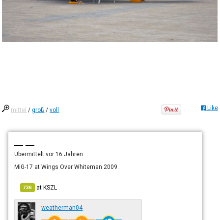
Like
mittel
/
groß
/
voll
— —
Übermittelt
vor 16 Jahren
MiG-17 at Wings Over Whiteman 2009.
at
KSZL
736
weatherman04