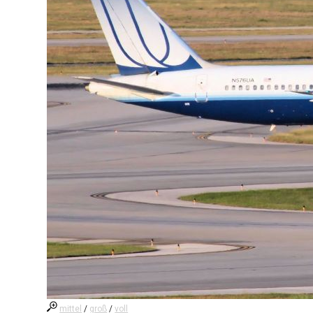
mittel
/
groß
/
voll