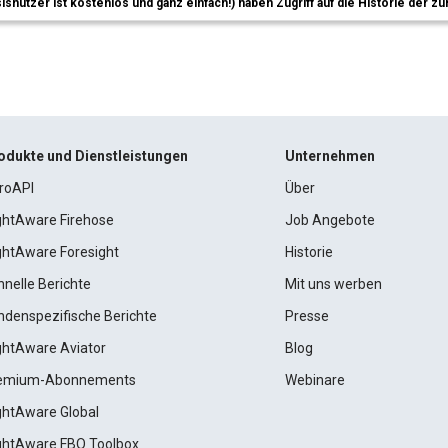
sisnutzer ist kostenlos und ganz einfach!) haben Zugriff auf die Historie der
odukte und Dienstleistungen
Unternehmen
roAPI
Über
ightAware Firehose
Job Angebote
ightAware Foresight
Historie
hnelle Berichte
Mit uns werben
ndenspezifische Berichte
Presse
ightAware Aviator
Blog
emium-Abonnements
Webinare
ightAware Global
ightAware FBO Toolbox