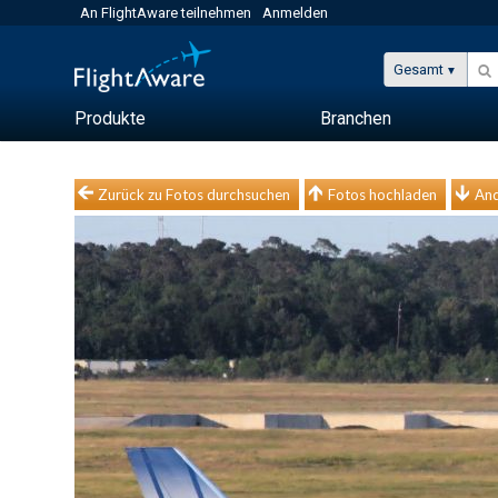
An FlightAware teilnehmen
Anmelden
Gesamt
Produkte
Branchen
Zurück zu Fotos durchsuchen
Fotos hochladen
And