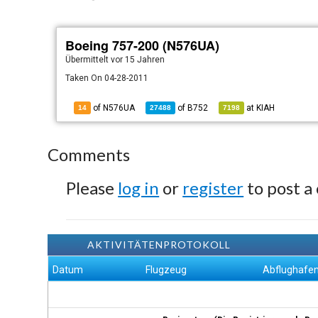
Boeing 757-200 (N576UA)
Übermittelt
vor 15 Jahren
Taken On 04-28-2011
of N576UA
of
B752
at
KIAH
14
27488
7198
Comments
Please
log in
or
register
to post a
AKTIVITÄTENPROTOKOLL
Datum
Flugzeug
Abflughafe