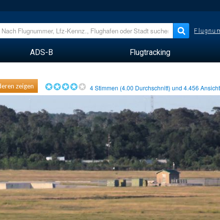
Flugnum
ADS-B
Flugtracking
eren zeigen
4
Stimmen (
4.00
Durchschnitt) und
4.456
Ansich