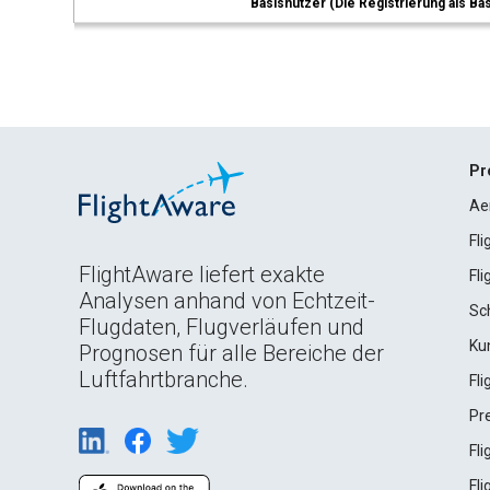
Basisnutzer (Die Registrierung als Ba
Pr
Ae
Fl
FlightAware liefert exakte
Fl
Analysen anhand von Echtzeit-
Sc
Flugdaten, Flugverläufen und
Ku
Prognosen für alle Bereiche der
Luftfahrtbranche.
Fl
Pr
Fl
Fl