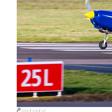
mittel
/
groß
/
voll