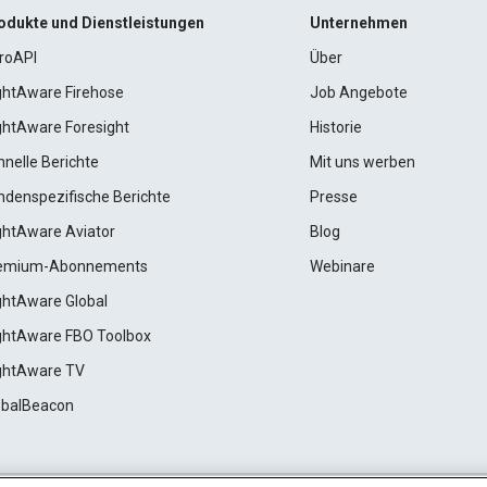
odukte und Dienstleistungen
Unternehmen
roAPI
Über
ightAware Firehose
Job Angebote
ightAware Foresight
Historie
hnelle Berichte
Mit uns werben
ndenspezifische Berichte
Presse
ightAware Aviator
Blog
emium-Abonnements
Webinare
ightAware Global
ightAware FBO Toolbox
ightAware TV
obalBeacon