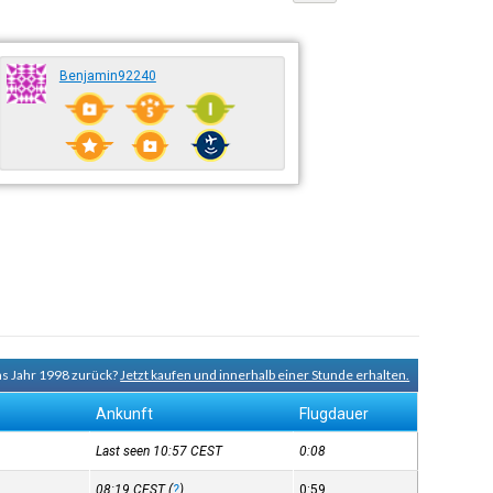
Benjamin92240
ins Jahr 1998 zurück?
Jetzt kaufen und innerhalb einer Stunde erhalten.
Ankunft
Flugdauer
Last seen 10:57
CEST
0:08
08:19
CEST
(
?
)
0:59