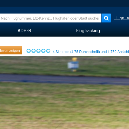
Flugnum
ADS-B
Flugtracking
eren zeigen
4
Stimmen (
4.75
Durchschnitt) und
1.750
Ansich