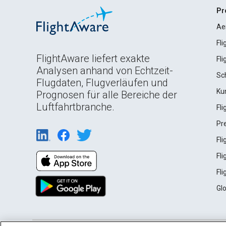
Pr
Ae
Fl
FlightAware liefert exakte
Fl
Analysen anhand von Echtzeit-
Sc
Flugdaten, Flugverläufen und
Ku
Prognosen für alle Bereiche der
Luftfahrtbranche.
Fl
Pr
Fl
Fl
Fl
Gl