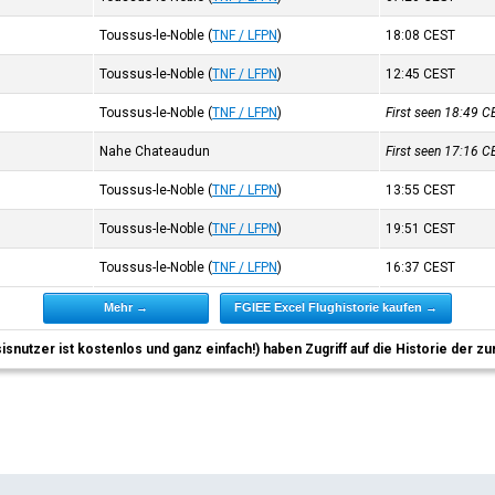
Toussus-le-Noble
(
TNF / LFPN
)
18:08
CEST
Toussus-le-Noble
(
TNF / LFPN
)
12:45
CEST
Toussus-le-Noble
(
TNF / LFPN
)
First seen 18:49
C
Nahe Chateaudun
First seen 17:16
C
Toussus-le-Noble
(
TNF / LFPN
)
13:55
CEST
Toussus-le-Noble
(
TNF / LFPN
)
19:51
CEST
Toussus-le-Noble
(
TNF / LFPN
)
16:37
CEST
Mehr →
FGIEE Excel Flughistorie kaufen →
sisnutzer ist kostenlos und ganz einfach!) haben Zugriff auf die Historie der