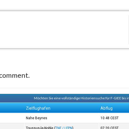
 comment.
Möchten Sie eine vollständige Historiensuche für F-GIEE bis 
Zielflughafen
Abflug
Nahe Beynes
10:48
CEST
Toussus-le-Noble
(
TNF / LFPN
)
07:20
CEST