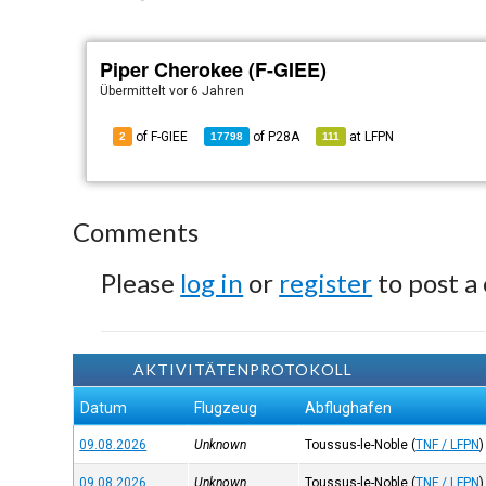
Piper Cherokee (F-GIEE)
Übermittelt
vor 6 Jahren
of F-GIEE
of
P28A
at
LFPN
2
17798
111
Comments
Please
log in
or
register
to post a
AKTIVITÄTENPROTOKOLL
Datum
Flugzeug
Abflughafen
09.08.2026
Unknown
Toussus-le-Noble
(
TNF / LFPN
)
09.08.2026
Unknown
Toussus-le-Noble
(
TNF / LFPN
)