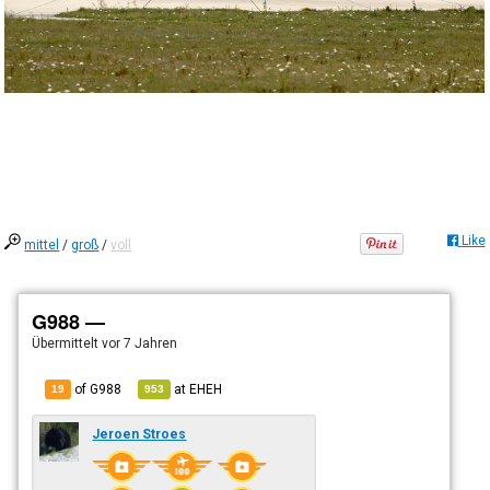
Like
mittel
/
groß
/
voll
G988 —
Übermittelt
vor 7 Jahren
of G988
at
EHEH
19
953
Jeroen Stroes