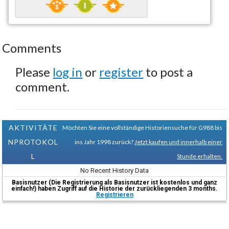
Comments
Please
log in
or
register
to post a
comment.
AKTIVITÄTE
Möchten Sie eine vollständige Historiensuche für G988 bis
NPROTOKOL
ins Jahr 1998 zurück?
Jetzt kaufen und innerhalb einer
L
Stunde erhalten.
No Recent History Data
Basisnutzer (Die Registrierung als Basisnutzer ist kostenlos und ganz
einfach!) haben Zugriff auf die Historie der zurückliegenden 3 months.
Registrieren