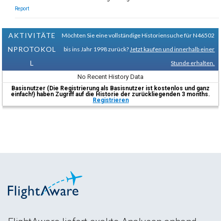
Report
AKTIVITÄTE
Möchten Sie eine vollständige Historiensuche für N46502
NPROTOKOL
bis ins Jahr 1998 zurück?
Jetzt kaufen und innerhalb einer
L
Stunde erhalten.
No Recent History Data
Basisnutzer (Die Registrierung als Basisnutzer ist kostenlos und ganz
einfach!) haben Zugriff auf die Historie der zurückliegenden 3 months.
Registrieren