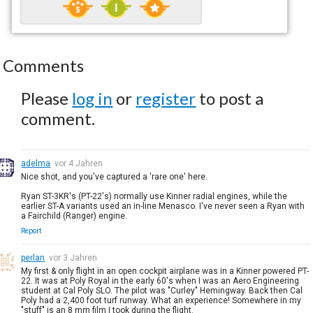
Comments
Please
log in
or
register
to post a
comment.
adelma
vor 4 Jahren
Nice shot, and you've captured a 'rare one' here.
Ryan ST-3KR's (PT-22's) normally use Kinner radial engines, while the
earlier ST-A variants used an in-line Menasco. I've never seen a Ryan with
a Fairchild (Ranger) engine.
Report
perlan
vor 3 Jahren
My first & only flight in an open cockpit airplane was in a Kinner powered PT-
22. It was at Poly Royal in the early 60's when I was an Aero Engineering
student at Cal Poly SLO. The pilot was "Curley" Hemingway. Back then Cal
Poly had a 2,400 foot turf runway. What an experience! Somewhere in my
"stuff" is an 8 mm film I took during the flight.