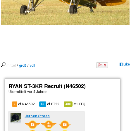
Like
mittel
/
groß
/
voll
RYAN ST-3KR Recruit (N46502)
Übermittelt
vor 4 Jahren
of N46502
of
PT22
at
LFFQ
2
62
480
Jeroen Stroes