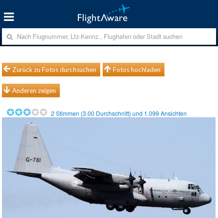
Zurück zu Fotos durchsuchen
Fotos hochladen
Anderen zeigen
2
Stimmen (
3.00
Durchschnitt) und
1.099
Ansichten