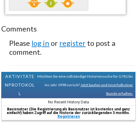
Comments
Please
log in
or
register
to post a
comment.
AKTIVITÄTE
Möchten Sie eine vollständige Historiensuche für G781 bis
NPROTOKOL
ins Jahr 1998 zurück?
Jetzt kaufen und innerhalb einer
L
Stunde erhalten.
No Recent History Data
Basisnutzer (Die Registrierung als Basisnutzer ist kostenlos und ganz
einfach!) haben Zugriff auf die Historie der zurückliegenden 3 months.
Registrieren