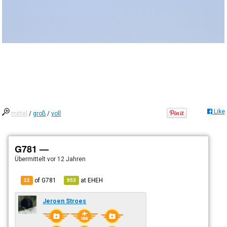
Like
mittel
/
groß
/
voll
G781 —
Übermittelt
vor 12 Jahren
of G781
at
EHEH
22
953
Jeroen Stroes