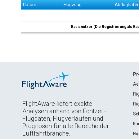
Datum
Flugzeug
Abflughafe
Basisnutzer (Die Registrierung als Ba
Pr
Ae
Fl
FlightAware liefert exakte
Fl
Analysen anhand von Echtzeit-
Sc
Flugdaten, Flugverläufen und
Ku
Prognosen für alle Bereiche der
Luftfahrtbranche.
Fl