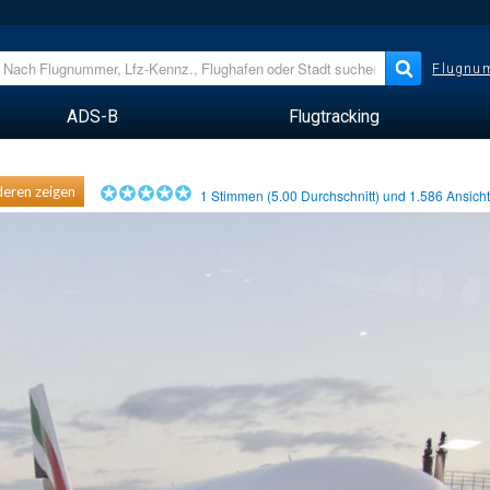
Flugnum
ADS-B
Flugtracking
eren zeigen
1
Stimmen (
5.00
Durchschnitt) und
1.586
Ansich