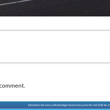
 comment.
Möchten Sie eine vollständige Historiensuche für A6-EDE bis i