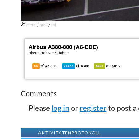
mittel
/
groß
/
voll
Airbus A380-800 (A6-EDE)
Übermittelt
vor 6 Jahren
of A6-EDE
of
A388
at
RJBB
66
21477
5421
Comments
Please
log in
or
register
to post a
AKTIVITÄTENPROTOKOLL