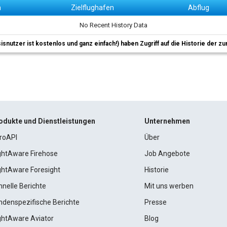
n
Zielflughafen
Abflug
No Recent History Data
sisnutzer ist kostenlos und ganz einfach!) haben Zugriff auf die Historie der
odukte und Dienstleistungen
Unternehmen
roAPI
Über
ightAware Firehose
Job Angebote
ightAware Foresight
Historie
hnelle Berichte
Mit uns werben
ndenspezifische Berichte
Presse
ightAware Aviator
Blog