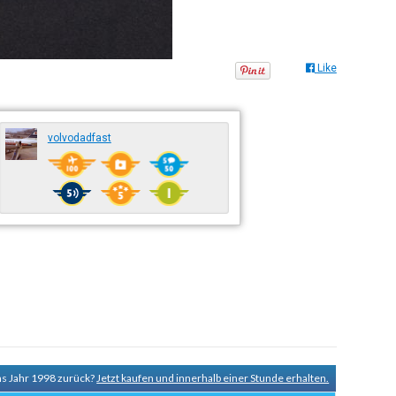
Like
volvodadfast
ns Jahr 1998 zurück?
Jetzt kaufen und innerhalb einer Stunde erhalten.