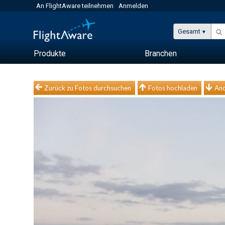
An FlightAware teilnehmen
Anmelden
Gesamt
Produkte
Branchen
Zurück zu Fotos durchsuchen
Fotos hochladen
And