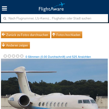
Zurück zu Fotos durchsuchen
Fotos hochladen
Anderen zeigen
0
Stimmen (
0.00
Durchschnitt) und
525
Ansichten