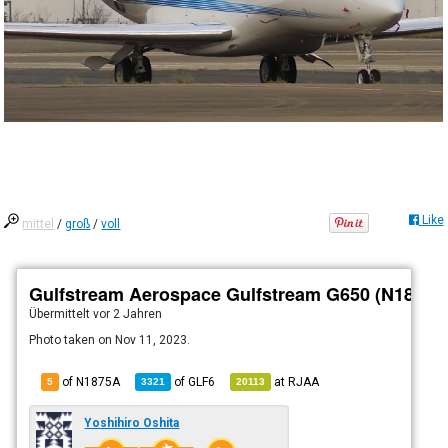
Like
mittel
/
groß
/
voll
Gulfstream Aerospace Gulfstream G650 (N1875A
Übermittelt
vor 2 Jahren
Photo taken on Nov 11, 2023.
of N1875A
of
GLF6
at
RJAA
5
3321
20113
Yoshihiro Oshita