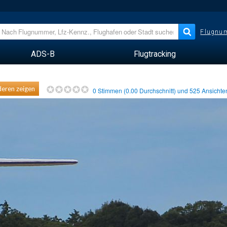
Flugnum
ADS-B
Flugtracking
eren zeigen
0
Stimmen (
0.00
Durchschnitt) und
525
Ansicht