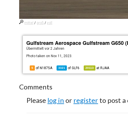
mittel
/
groß
/
voll
Gulfstream Aerospace Gulfstream G650 
Übermittelt
vor 2 Jahren
Photo taken on Nov 11, 2023.
of N1875A
of
GLF6
at
RJAA
5
3321
20113
Comments
Please
log in
or
register
to post a