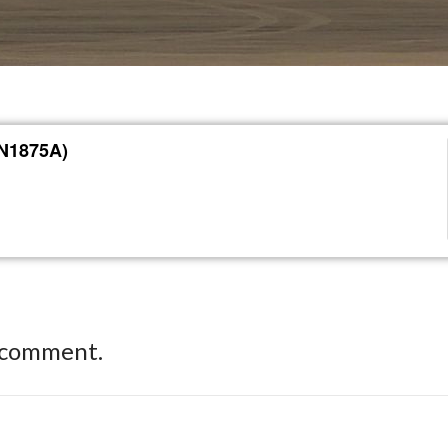
(N1875A)
 comment.