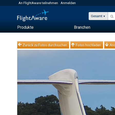
An FlightAware teilnehmen
Anmelden
Gesamt
Produkte
Branchen
Zurück zu Fotos durchsuchen
Fotos hochladen
And