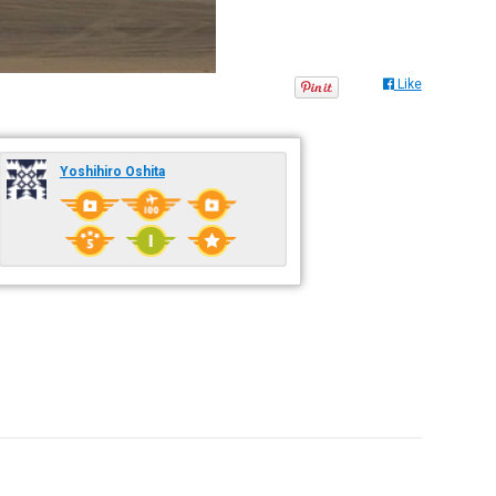
Like
Yoshihiro Oshita