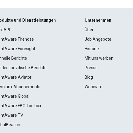
odukte und Dienstleistungen
Unternehmen
roAPI
Über
ightAware Firehose
Job Angebote
ightAware Foresight
Historie
hnelle Berichte
Mit uns werben
ndenspezifische Berichte
Presse
ightAware Aviator
Blog
emium-Abonnements
Webinare
ightAware Global
ightAware FBO Toolbox
ightAware TV
obalBeacon