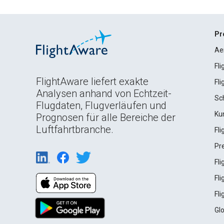
Pr
Ae
Fl
FlightAware liefert exakte
Fl
Analysen anhand von Echtzeit-
Sc
Flugdaten, Flugverläufen und
Ku
Prognosen für alle Bereiche der
Luftfahrtbranche.
Fl
Pr
Fl
Fl
Fl
Gl