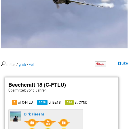
Like
mittel
/
groß
/
voll
Beechcraft 18 (C-FTLU)
Übermittelt
vor 6 Jahren
of C-FTLU
of
BE18
at
CYND
5
1028
514
Dirk Fierens