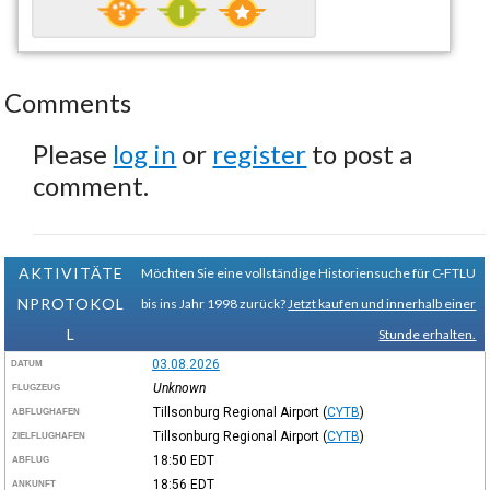
Comments
Please
log in
or
register
to post a
comment.
AKTIVITÄTE
Möchten Sie eine vollständige Historiensuche für C-FTLU
NPROTOKOL
bis ins Jahr 1998 zurück?
Jetzt kaufen und innerhalb einer
L
Stunde erhalten.
03.08.2026
DATUM
Unknown
FLUGZEUG
Tillsonburg Regional Airport
(
CYTB
)
ABFLUGHAFEN
Tillsonburg Regional Airport
(
CYTB
)
ZIELFLUGHAFEN
18:50
EDT
ABFLUG
18:56
EDT
ANKUNFT