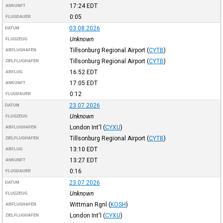
17:24
EDT
ANKUNFT
0:05
FLUGDAUER
03.08.2026
DATUM
Unknown
FLUGZEUG
Tillsonburg Regional Airport
(
CYTB
)
ABFLUGHAFEN
Tillsonburg Regional Airport
(
CYTB
)
ZIELFLUGHAFEN
16:52
EDT
ABFLUG
17:05
EDT
ANKUNFT
0:12
FLUGDAUER
23.07.2026
DATUM
Unknown
FLUGZEUG
London Int'l
(
CYXU
)
ABFLUGHAFEN
Tillsonburg Regional Airport
(
CYTB
)
ZIELFLUGHAFEN
13:10
EDT
ABFLUG
13:27
EDT
ANKUNFT
0:16
FLUGDAUER
23.07.2026
DATUM
Unknown
FLUGZEUG
Wittman Rgnl
(
KOSH
)
ABFLUGHAFEN
London Int'l
(
CYXU
)
ZIELFLUGHAFEN