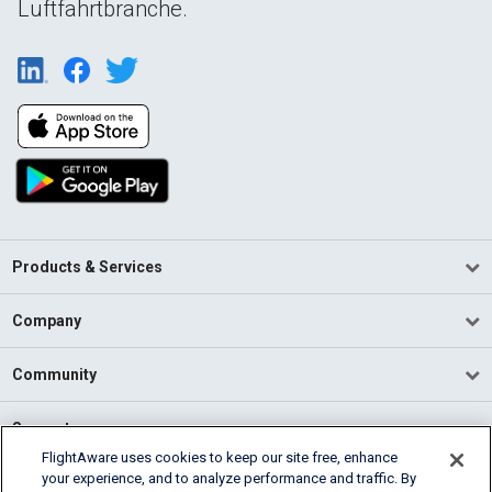
Luftfahrtbranche.
Products & Services
Company
Community
Support
FlightAware uses cookies to keep our site free, enhance
your experience, and to analyze performance and traffic. By
English (USA)