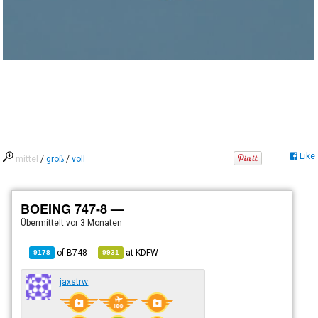
Like
mittel
/
groß
/
voll
BOEING 747-8 —
Übermittelt
vor 3 Monaten
of
B748
at
KDFW
9178
9931
jaxstrw