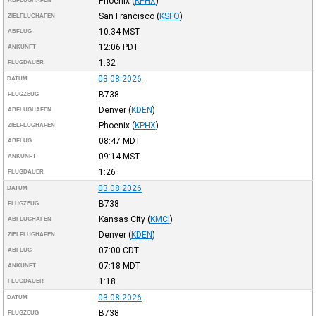
Phoenix
(
KPHX
)
ABFLUGHAFEN
San Francisco
(
KSFO
)
ZIELFLUGHAFEN
10:34
MST
ABFLUG
12:06
PDT
ANKUNFT
1:32
FLUGDAUER
03.08.2026
DATUM
B738
FLUGZEUG
Denver
(
KDEN
)
ABFLUGHAFEN
Phoenix
(
KPHX
)
ZIELFLUGHAFEN
08:47
MDT
ABFLUG
09:14
MST
ANKUNFT
1:26
FLUGDAUER
03.08.2026
DATUM
B738
FLUGZEUG
Kansas City
(
KMCI
)
ABFLUGHAFEN
Denver
(
KDEN
)
ZIELFLUGHAFEN
07:00
CDT
ABFLUG
07:18
MDT
ANKUNFT
1:18
FLUGDAUER
03.08.2026
DATUM
B738
FLUGZEUG