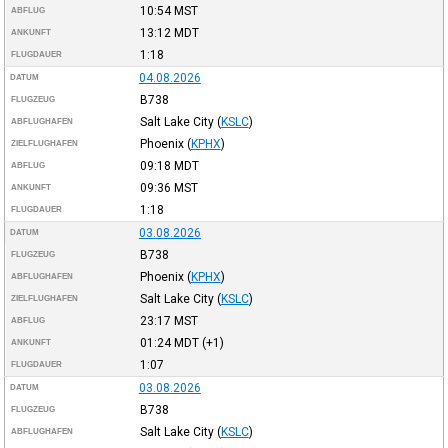
10:54
MST
ABFLUG
13:12
MDT
ANKUNFT
1:18
FLUGDAUER
04.08.2026
DATUM
B738
FLUGZEUG
Salt Lake City
(
KSLC
)
ABFLUGHAFEN
Phoenix
(
KPHX
)
ZIELFLUGHAFEN
09:18
MDT
ABFLUG
09:36
MST
ANKUNFT
1:18
FLUGDAUER
03.08.2026
DATUM
B738
FLUGZEUG
Phoenix
(
KPHX
)
ABFLUGHAFEN
Salt Lake City
(
KSLC
)
ZIELFLUGHAFEN
23:17
MST
ABFLUG
01:24
MDT
(+1)
ANKUNFT
1:07
FLUGDAUER
03.08.2026
DATUM
B738
FLUGZEUG
Salt Lake City
(
KSLC
)
ABFLUGHAFEN