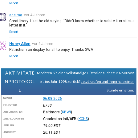
Report
adelma
vor 4 Jahren
Great livery. Like the old saying: "Didn't know whether to salute it or stick a
letter in it."
Report
Henry Allen
vor 4 Jahren
Patriotism on display for all to enjoy. Thanks SWA
Report
AKTIVITÄTE
Möchten Sie eine vollständige Historiensuche für N500WR
NPROTOKOL
bis ins Jahr 1998 zurück?
Jetzt kaufen und innerhalb einer
L
Stunde erhalten.
06.08.2026
DATUM
B738
FLUGZEUG
Baltimore
(
KBWI
)
ABFLUGHAFEN
Charleston Intl/AFB
(
KCHS
)
ZIELFLUGHAFEN
19:00
EDT
ABFLUG
20:11
EDT
ANKUNFT