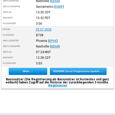
Nashville
(
KBNA
)
ABFLUGHAFEN
Sacramento
(
KSMF
)
ZIELFLUGHAFEN
13:35
CDT
ABFLUG
15:32
PDT
ANKUNFT
3:56
FLUGDAUER
25.07.2026
DATUM
B738
FLUGZEUG
Phoenix
(
KPHX
)
ABFLUGHAFEN
Nashville
(
KBNA
)
ZIELFLUGHAFEN
07:24
MST
ABFLUG
12:28
CDT
ANKUNFT
3:03
FLUGDAUER
Mehr →
N500WR Excel Flughistorie kaufen →
Basisnutzer (Die Registrierung als Basisnutzer ist kostenlos und ganz
einfach!) haben Zugriff auf die Historie der zurückliegenden 3 months.
Registrieren