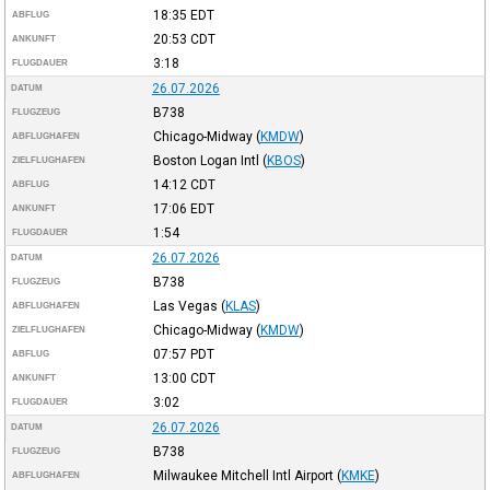
18:35
EDT
ABFLUG
20:53
CDT
ANKUNFT
3:18
FLUGDAUER
26.07.2026
DATUM
B738
FLUGZEUG
Chicago-Midway
(
KMDW
)
ABFLUGHAFEN
Boston Logan Intl
(
KBOS
)
ZIELFLUGHAFEN
14:12
CDT
ABFLUG
17:06
EDT
ANKUNFT
1:54
FLUGDAUER
26.07.2026
DATUM
B738
FLUGZEUG
Las Vegas
(
KLAS
)
ABFLUGHAFEN
Chicago-Midway
(
KMDW
)
ZIELFLUGHAFEN
07:57
PDT
ABFLUG
13:00
CDT
ANKUNFT
3:02
FLUGDAUER
26.07.2026
DATUM
B738
FLUGZEUG
Milwaukee Mitchell Intl Airport
(
KMKE
)
ABFLUGHAFEN