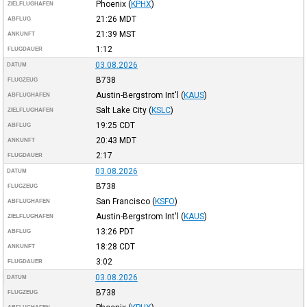
Phoenix
(
KPHX
)
ZIELFLUGHAFEN
21:26
MDT
ABFLUG
21:39
MST
ANKUNFT
1:12
FLUGDAUER
03.08.2026
DATUM
B738
FLUGZEUG
Austin-Bergstrom Int'l
(
KAUS
)
ABFLUGHAFEN
Salt Lake City
(
KSLC
)
ZIELFLUGHAFEN
19:25
CDT
ABFLUG
20:43
MDT
ANKUNFT
2:17
FLUGDAUER
03.08.2026
DATUM
B738
FLUGZEUG
San Francisco
(
KSFO
)
ABFLUGHAFEN
Austin-Bergstrom Int'l
(
KAUS
)
ZIELFLUGHAFEN
13:26
PDT
ABFLUG
18:28
CDT
ANKUNFT
3:02
FLUGDAUER
03.08.2026
DATUM
B738
FLUGZEUG