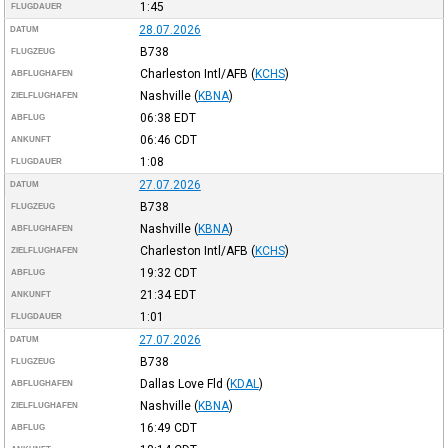
1:45
FLUGDAUER
28.07.2026
DATUM
B738
FLUGZEUG
Charleston Intl/AFB
(
KCHS
)
ABFLUGHAFEN
Nashville
(
KBNA
)
ZIELFLUGHAFEN
06:38
EDT
ABFLUG
06:46
CDT
ANKUNFT
1:08
FLUGDAUER
27.07.2026
DATUM
B738
FLUGZEUG
Nashville
(
KBNA
)
ABFLUGHAFEN
Charleston Intl/AFB
(
KCHS
)
ZIELFLUGHAFEN
19:32
CDT
ABFLUG
21:34
EDT
ANKUNFT
1:01
FLUGDAUER
27.07.2026
DATUM
B738
FLUGZEUG
Dallas Love Fld
(
KDAL
)
ABFLUGHAFEN
Nashville
(
KBNA
)
ZIELFLUGHAFEN
16:49
CDT
ABFLUG