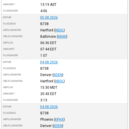
13:19
AST
ANKUNFT
4:06
FLUGDAUER
05.08.2026
DATUM
B738
FLUGZEUG
Hartford
(
KBDL
)
ABFLUGHAFEN
Baltimore
(
KBWI
)
ZIELFLUGHAFEN
06:36
EDT
ABFLUG
07:44
EDT
ANKUNFT
1:07
FLUGDAUER
04.08.2026
DATUM
B738
FLUGZEUG
Denver
(
KDEN
)
ABFLUGHAFEN
Hartford
(
KBDL
)
ZIELFLUGHAFEN
15:30
MDT
ABFLUG
20:43
EDT
ANKUNFT
3:13
FLUGDAUER
04.08.2026
DATUM
B738
FLUGZEUG
Phoenix
(
KPHX
)
ABFLUGHAFEN
Denver
(
KDEN
)
ZIELFLUGHAFEN