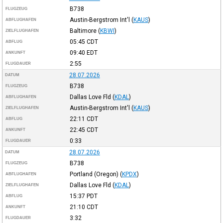
B738
FLUGZEUG
Austin-Bergstrom Int'l
(
KAUS
)
ABFLUGHAFEN
Baltimore
(
KBWI
)
ZIELFLUGHAFEN
05:45
CDT
ABFLUG
09:40
EDT
ANKUNFT
2:55
FLUGDAUER
28.07.2026
DATUM
B738
FLUGZEUG
Dallas Love Fld
(
KDAL
)
ABFLUGHAFEN
Austin-Bergstrom Int'l
(
KAUS
)
ZIELFLUGHAFEN
22:11
CDT
ABFLUG
22:45
CDT
ANKUNFT
0:33
FLUGDAUER
28.07.2026
DATUM
B738
FLUGZEUG
Portland (Oregon)
(
KPDX
)
ABFLUGHAFEN
Dallas Love Fld
(
KDAL
)
ZIELFLUGHAFEN
15:37
PDT
ABFLUG
21:10
CDT
ANKUNFT
3:32
FLUGDAUER