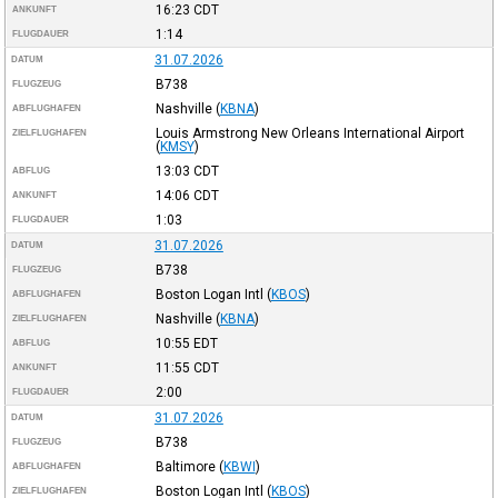
16:23
CDT
ANKUNFT
1:14
FLUGDAUER
31.07.2026
DATUM
B738
FLUGZEUG
Nashville
(
KBNA
)
ABFLUGHAFEN
Louis Armstrong New Orleans International Airport
ZIELFLUGHAFEN
(
KMSY
)
13:03
CDT
ABFLUG
14:06
CDT
ANKUNFT
1:03
FLUGDAUER
31.07.2026
DATUM
B738
FLUGZEUG
Boston Logan Intl
(
KBOS
)
ABFLUGHAFEN
Nashville
(
KBNA
)
ZIELFLUGHAFEN
10:55
EDT
ABFLUG
11:55
CDT
ANKUNFT
2:00
FLUGDAUER
31.07.2026
DATUM
B738
FLUGZEUG
Baltimore
(
KBWI
)
ABFLUGHAFEN
Boston Logan Intl
(
KBOS
)
ZIELFLUGHAFEN