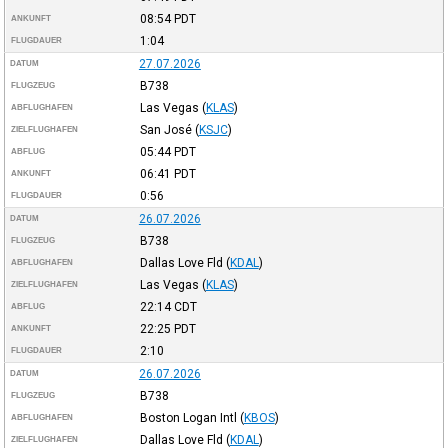
08:54
PDT
ANKUNFT
1:04
FLUGDAUER
27.07.2026
DATUM
B738
FLUGZEUG
Las Vegas
(
KLAS
)
ABFLUGHAFEN
San José
(
KSJC
)
ZIELFLUGHAFEN
05:44
PDT
ABFLUG
06:41
PDT
ANKUNFT
0:56
FLUGDAUER
26.07.2026
DATUM
B738
FLUGZEUG
Dallas Love Fld
(
KDAL
)
ABFLUGHAFEN
Las Vegas
(
KLAS
)
ZIELFLUGHAFEN
22:14
CDT
ABFLUG
22:25
PDT
ANKUNFT
2:10
FLUGDAUER
26.07.2026
DATUM
B738
FLUGZEUG
Boston Logan Intl
(
KBOS
)
ABFLUGHAFEN
Dallas Love Fld
(
KDAL
)
ZIELFLUGHAFEN