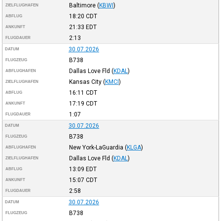
Baltimore
(
KBWI
)
ZIELFLUGHAFEN
18:20
CDT
ABFLUG
21:33
EDT
ANKUNFT
2:13
FLUGDAUER
30.07.2026
DATUM
B738
FLUGZEUG
Dallas Love Fld
(
KDAL
)
ABFLUGHAFEN
Kansas City
(
KMCI
)
ZIELFLUGHAFEN
16:11
CDT
ABFLUG
17:19
CDT
ANKUNFT
1:07
FLUGDAUER
30.07.2026
DATUM
B738
FLUGZEUG
New York-LaGuardia
(
KLGA
)
ABFLUGHAFEN
Dallas Love Fld
(
KDAL
)
ZIELFLUGHAFEN
13:09
EDT
ABFLUG
15:07
CDT
ANKUNFT
2:58
FLUGDAUER
30.07.2026
DATUM
B738
FLUGZEUG