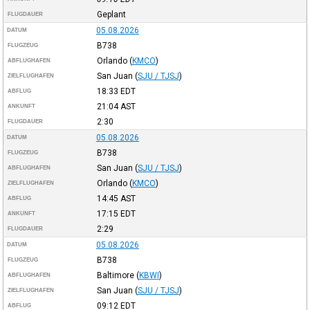
Geplant
FLUGDAUER
05.08.2026
DATUM
B738
FLUGZEUG
Orlando
(
KMCO
)
ABFLUGHAFEN
San Juan
(
SJU / TJSJ
)
ZIELFLUGHAFEN
18:33
EDT
ABFLUG
21:04
AST
ANKUNFT
2:30
FLUGDAUER
05.08.2026
DATUM
B738
FLUGZEUG
San Juan
(
SJU / TJSJ
)
ABFLUGHAFEN
Orlando
(
KMCO
)
ZIELFLUGHAFEN
14:45
AST
ABFLUG
17:15
EDT
ANKUNFT
2:29
FLUGDAUER
05.08.2026
DATUM
B738
FLUGZEUG
Baltimore
(
KBWI
)
ABFLUGHAFEN
San Juan
(
SJU / TJSJ
)
ZIELFLUGHAFEN
09:12
EDT
ABFLUG