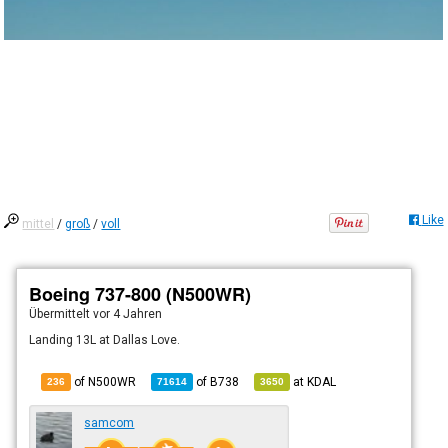
Like
mittel
/
groß
/
voll
Boeing 737-800 (N500WR)
Übermittelt
vor 4 Jahren
Landing 13L at Dallas Love.
of N500WR
of
B738
at
KDAL
236
71614
3650
samcom