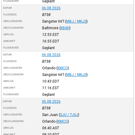
Geplant
FLUGDAUER
06.08.2026
DATUM
B738
FLUGZEUG
Sangster Int'l
(
MBJ / MKJS
)
ABFLUGHAFEN
Baltimore
(
KBWI
)
ZIELFLUGHAFEN
12:55
EST
ABFLUG
16:55
EDT
ANKUNFT
Geplant
FLUGDAUER
06.08.2026
DATUM
B738
FLUGZEUG
Orlando
(
KMCO
)
ABFLUGHAFEN
Sangster Int'l
(
MBJ / MKJS
)
ZIELFLUGHAFEN
10:43
EDT
ABFLUG
11:16
EST
ANKUNFT
Geplant
FLUGDAUER
06.08.2026
DATUM
B738
FLUGZEUG
San Juan
(
SJU / TJSJ
)
ABFLUGHAFEN
Orlando
(
KMCO
)
ZIELFLUGHAFEN
06:40
AST
ABFLUG
09:10
EDT
ANKUNFT