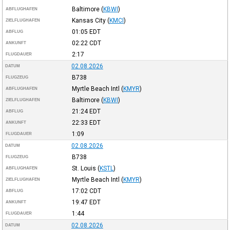
Baltimore
(
KBWI
)
ABFLUGHAFEN
Kansas City
(
KMCI
)
ZIELFLUGHAFEN
01:05
EDT
ABFLUG
02:22
CDT
ANKUNFT
2:17
FLUGDAUER
02.08.2026
DATUM
B738
FLUGZEUG
Myrtle Beach Intl
(
KMYR
)
ABFLUGHAFEN
Baltimore
(
KBWI
)
ZIELFLUGHAFEN
21:24
EDT
ABFLUG
22:33
EDT
ANKUNFT
1:09
FLUGDAUER
02.08.2026
DATUM
B738
FLUGZEUG
St. Louis
(
KSTL
)
ABFLUGHAFEN
Myrtle Beach Intl
(
KMYR
)
ZIELFLUGHAFEN
17:02
CDT
ABFLUG
19:47
EDT
ANKUNFT
1:44
FLUGDAUER
02.08.2026
DATUM