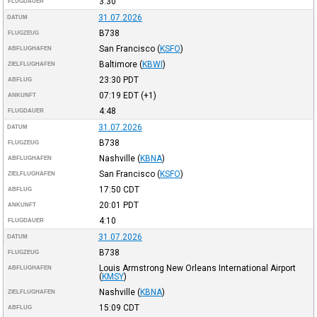
3:30
FLUGDAUER
31.07.2026
DATUM
B738
FLUGZEUG
San Francisco
(
KSFO
)
ABFLUGHAFEN
Baltimore
(
KBWI
)
ZIELFLUGHAFEN
23:30
PDT
ABFLUG
07:19
EDT
(+1)
ANKUNFT
4:48
FLUGDAUER
31.07.2026
DATUM
B738
FLUGZEUG
Nashville
(
KBNA
)
ABFLUGHAFEN
San Francisco
(
KSFO
)
ZIELFLUGHAFEN
17:50
CDT
ABFLUG
20:01
PDT
ANKUNFT
4:10
FLUGDAUER
31.07.2026
DATUM
B738
FLUGZEUG
Louis Armstrong New Orleans International Airport
ABFLUGHAFEN
(
KMSY
)
Nashville
(
KBNA
)
ZIELFLUGHAFEN
15:09
CDT
ABFLUG