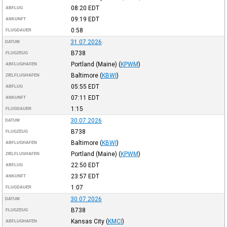
08:20
EDT
ABFLUG
09:19
EDT
ANKUNFT
0:58
FLUGDAUER
31.07.2026
DATUM
B738
FLUGZEUG
Portland (Maine)
(
KPWM
)
ABFLUGHAFEN
Baltimore
(
KBWI
)
ZIELFLUGHAFEN
05:55
EDT
ABFLUG
07:11
EDT
ANKUNFT
1:15
FLUGDAUER
30.07.2026
DATUM
B738
FLUGZEUG
Baltimore
(
KBWI
)
ABFLUGHAFEN
Portland (Maine)
(
KPWM
)
ZIELFLUGHAFEN
22:50
EDT
ABFLUG
23:57
EDT
ANKUNFT
1:07
FLUGDAUER
30.07.2026
DATUM
B738
FLUGZEUG
Kansas City
(
KMCI
)
ABFLUGHAFEN