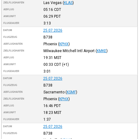
Las Vegas
(
KLAS
)
ZIELFLUGHAFEN
05:16
CDT
ABFLUG
06:29
PDT
ANKUNFT
3:13
FLUGDAUER
25.07.2026
DATUM
B738
FLUGZEUG
Phoenix
(
KPHX
)
ABFLUGHAFEN
Milwaukee Mitchell Intl Airport
(
KMKE
)
ZIELFLUGHAFEN
19:31
MST
ABFLUG
00:33
CDT
(+1)
ANKUNFT
3:01
FLUGDAUER
25.07.2026
DATUM
B738
FLUGZEUG
Sacramento
(
KSMF
)
ABFLUGHAFEN
Phoenix
(
KPHX
)
ZIELFLUGHAFEN
16:46
PDT
ABFLUG
18:23
MST
ANKUNFT
1:37
FLUGDAUER
25.07.2026
DATUM
B738
FLUGZEUG