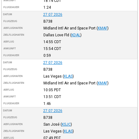
18:14
CDT
ANKUNFT
1:24
FLUGDAUER
27.07.2026
DATUM
B738
FLUGZEUG
Midland Intl Air and Space Port
(
KMAF
)
ABFLUGHAFEN
Dallas Love Fld
(
KDAL
)
ZIELFLUGHAFEN
14:55
CDT
ABFLUG
15:54
CDT
ANKUNFT
0:59
FLUGDAUER
27.07.2026
DATUM
B738
FLUGZEUG
Las Vegas
(
KLAS
)
ABFLUGHAFEN
Midland Intl Air and Space Port
(
KMAF
)
ZIELFLUGHAFEN
10:05
PDT
ABFLUG
13:51
CDT
ANKUNFT
1:46
FLUGDAUER
27.07.2026
DATUM
B738
FLUGZEUG
San José
(
KSJC
)
ABFLUGHAFEN
Las Vegas
(
KLAS
)
ZIELFLUGHAFEN
07:49
PDT
ABFLUG