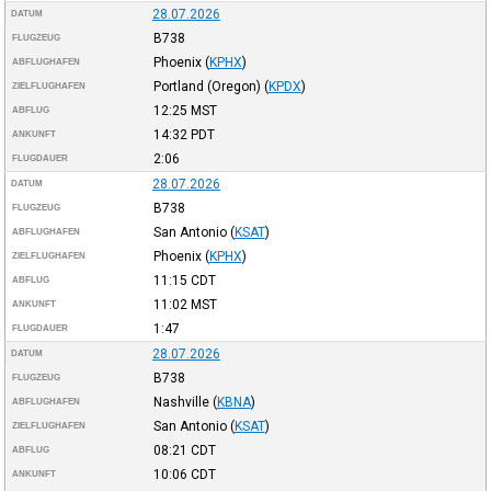
28.07.2026
DATUM
B738
FLUGZEUG
Phoenix
(
KPHX
)
ABFLUGHAFEN
Portland (Oregon)
(
KPDX
)
ZIELFLUGHAFEN
12:25
MST
ABFLUG
14:32
PDT
ANKUNFT
2:06
FLUGDAUER
28.07.2026
DATUM
B738
FLUGZEUG
San Antonio
(
KSAT
)
ABFLUGHAFEN
Phoenix
(
KPHX
)
ZIELFLUGHAFEN
11:15
CDT
ABFLUG
11:02
MST
ANKUNFT
1:47
FLUGDAUER
28.07.2026
DATUM
B738
FLUGZEUG
Nashville
(
KBNA
)
ABFLUGHAFEN
San Antonio
(
KSAT
)
ZIELFLUGHAFEN
08:21
CDT
ABFLUG
10:06
CDT
ANKUNFT