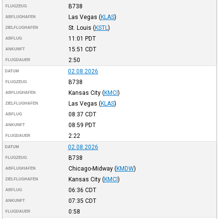
B738
FLUGZEUG
Las Vegas
(
KLAS
)
ABFLUGHAFEN
St. Louis
(
KSTL
)
ZIELFLUGHAFEN
11:01
PDT
ABFLUG
15:51
CDT
ANKUNFT
2:50
FLUGDAUER
02.08.2026
DATUM
B738
FLUGZEUG
Kansas City
(
KMCI
)
ABFLUGHAFEN
Las Vegas
(
KLAS
)
ZIELFLUGHAFEN
08:37
CDT
ABFLUG
08:59
PDT
ANKUNFT
2:22
FLUGDAUER
02.08.2026
DATUM
B738
FLUGZEUG
Chicago-Midway
(
KMDW
)
ABFLUGHAFEN
Kansas City
(
KMCI
)
ZIELFLUGHAFEN
06:36
CDT
ABFLUG
07:35
CDT
ANKUNFT
0:58
FLUGDAUER