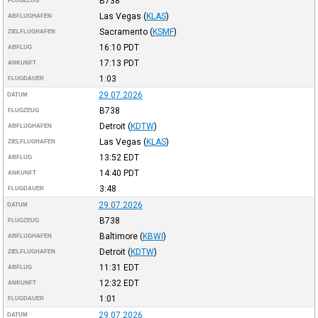
B738
FLUGZEUG
Las Vegas
(
KLAS
)
ABFLUGHAFEN
Sacramento
(
KSMF
)
ZIELFLUGHAFEN
16:10
PDT
ABFLUG
17:13
PDT
ANKUNFT
1:03
FLUGDAUER
29.07.2026
DATUM
B738
FLUGZEUG
Detroit
(
KDTW
)
ABFLUGHAFEN
Las Vegas
(
KLAS
)
ZIELFLUGHAFEN
13:52
EDT
ABFLUG
14:40
PDT
ANKUNFT
3:48
FLUGDAUER
29.07.2026
DATUM
B738
FLUGZEUG
Baltimore
(
KBWI
)
ABFLUGHAFEN
Detroit
(
KDTW
)
ZIELFLUGHAFEN
11:31
EDT
ABFLUG
12:32
EDT
ANKUNFT
1:01
FLUGDAUER
29.07.2026
DATUM