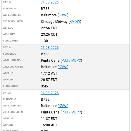
01.08.2026
DATUM
B738
FLUGZEUG
Baltimore
(
KBWI
)
ABFLUGHAFEN
Chicago-Midway
(
KMDW
)
ZIELFLUGHAFEN
22:56
EDT
ABFLUG
23:26
CDT
ANKUNFT
1:30
FLUGDAUER
01.08.2026
DATUM
B738
FLUGZEUG
Punta Cana
(
PUJ / MDPC
)
ABFLUGHAFEN
Baltimore
(
KBWI
)
ZIELFLUGHAFEN
17:12
AST
ABFLUG
20:57
EDT
ANKUNFT
3:45
FLUGDAUER
01.08.2026
DATUM
B738
FLUGZEUG
Baltimore
(
KBWI
)
ABFLUGHAFEN
Punta Cana
(
PUJ / MDPC
)
ZIELFLUGHAFEN
11:37
EDT
ABFLUG
15:08
AST
ANKUNFT