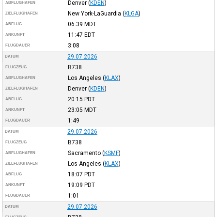
Denver
(
KDEN
)
ABFLUGHAFEN
New York-LaGuardia
(
KLGA
)
ZIELFLUGHAFEN
06:39
MDT
ABFLUG
11:47
EDT
ANKUNFT
3:08
FLUGDAUER
29.07.2026
DATUM
B738
FLUGZEUG
Los Angeles
(
KLAX
)
ABFLUGHAFEN
Denver
(
KDEN
)
ZIELFLUGHAFEN
20:15
PDT
ABFLUG
23:05
MDT
ANKUNFT
1:49
FLUGDAUER
29.07.2026
DATUM
B738
FLUGZEUG
Sacramento
(
KSMF
)
ABFLUGHAFEN
Los Angeles
(
KLAX
)
ZIELFLUGHAFEN
18:07
PDT
ABFLUG
19:09
PDT
ANKUNFT
1:01
FLUGDAUER
29.07.2026
DATUM