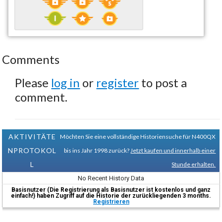
Comments
Please
log in
or
register
to post a
comment.
AKTIVITÄTE
Möchten Sie eine vollständige Historiensuche für N400QX
NPROTOKOL
bis ins Jahr 1998 zurück?
Jetzt kaufen und innerhalb einer
L
Stunde erhalten.
No Recent History Data
Basisnutzer (Die Registrierung als Basisnutzer ist kostenlos und ganz
einfach!) haben Zugriff auf die Historie der zurückliegenden 3 months.
Registrieren