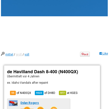
Like
mittel
/
groß
/
voll
de Havilland Dash 8-400 (N400QX)
Übermittelt
vor 4 Jahren
ex. Idaho Vandals after repaint
of N400QX
of
DH8D
at
KGEG
55
9322
977
Dylan Rogers