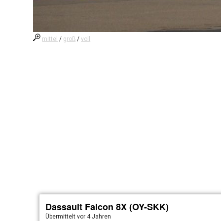
mittel
/
groß
/
voll
Dassault Falcon 8X (OY-SKK)
Übermittelt
vor 4 Jahren