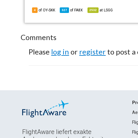
of OY-SKK
of
FA8X
at
LSGG
4
327
2532
Comments
Please
log in
or
register
to post a
Pr
Ae
Fl
FlightAware liefert exakte
Fl