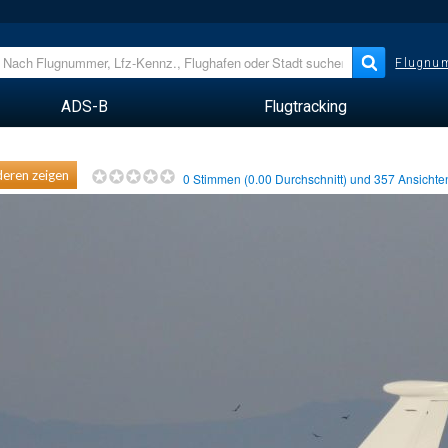
Flugnum
ADS-B
Flugtracking
eren zeigen
0
Stimmen (
0.00
Durchschnitt) und
357
Ansicht