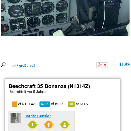
Like
mittel
/
groß
/
voll
Beechcraft 35 Bonanza (N1314Z)
Übermittelt
vor 5 Jahren
of N1314Z
of
BE35
at
KEGV
3
5702
18
Jordan Gensler