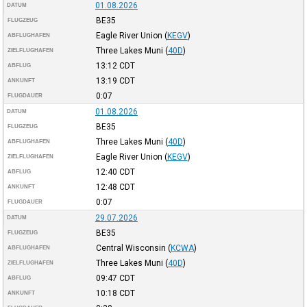
01.08.2026
DATUM
BE35
FLUGZEUG
Eagle River Union
(
KEGV
)
ABFLUGHAFEN
Three Lakes Muni
(
40D
)
ZIELFLUGHAFEN
13:12
CDT
ABFLUG
13:19
CDT
ANKUNFT
0:07
FLUGDAUER
01.08.2026
DATUM
BE35
FLUGZEUG
Three Lakes Muni
(
40D
)
ABFLUGHAFEN
Eagle River Union
(
KEGV
)
ZIELFLUGHAFEN
12:40
CDT
ABFLUG
12:48
CDT
ANKUNFT
0:07
FLUGDAUER
29.07.2026
DATUM
BE35
FLUGZEUG
Central Wisconsin
(
KCWA
)
ABFLUGHAFEN
Three Lakes Muni
(
40D
)
ZIELFLUGHAFEN
09:47
CDT
ABFLUG
10:18
CDT
ANKUNFT