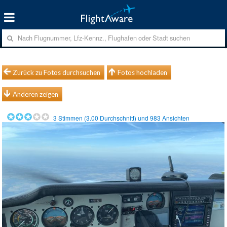
Zurück zu Fotos durchsuchen
Fotos hochladen
Anderen zeigen
3
Stimmen (
3.00
Durchschnitt) und
983
Ansichten