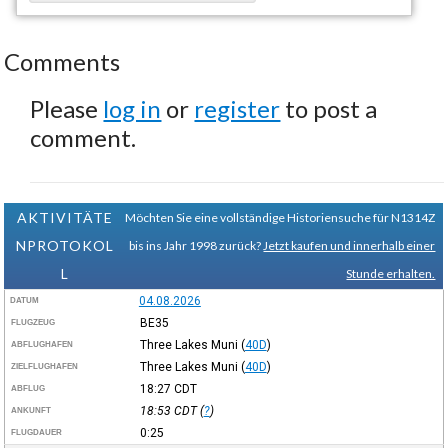
Comments
Please
log in
or
register
to post a
comment.
AKTIVITÄTE
Möchten Sie eine vollständige Historiensuche für N1314Z
NPROTOKOL
bis ins Jahr 1998 zurück?
Jetzt kaufen und innerhalb einer
L
Stunde erhalten.
04.08.2026
DATUM
BE35
FLUGZEUG
Three Lakes Muni
(
40D
)
ABFLUGHAFEN
Three Lakes Muni
(
40D
)
ZIELFLUGHAFEN
18:27
CDT
ABFLUG
18:53
CDT
(
?
)
ANKUNFT
0:25
FLUGDAUER