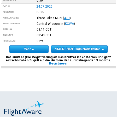
0:30
FLUGDAUER
24.07.2026
DATUM
BE35
FLUGZEUG
Three Lakes Muni
(
40D
)
ABFLUGHAFEN
Central Wisconsin
(
KCWA
)
ZIELFLUGHAFEN
08:11
CDT
ABFLUG
08:40
CDT
ANKUNFT
0:29
FLUGDAUER
Mehr →
N1314Z Excel Flughistorie kaufen →
Basisnutzer (Die Registrierung als Basisnutzer ist kostenlos und ganz
einfach!) haben Zugriff auf die Historie der zurückliegenden 3 months.
Registrieren