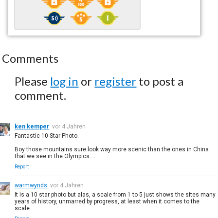
Comments
Please
log in
or
register
to post a
comment.
ken kemper
vor 4 Jahren
Fantastic 10 Star Photo.
Boy those mountains sure look way more scenic than the ones in China
that we see in the Olympics.....
Report
warmwynds
vor 4 Jahren
It is a 10 star photo but alas, a scale from 1 to 5 just shows the sites many
years of history, unmarred by progress, at least when it comes to the
scale.