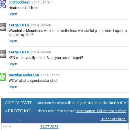
pilotboobbear
vor 4 Jahren
Heater on full blast
Report
serge LOTH
vor 4 Jahren
Wonderful Mountains with a nethertheless wonderful plane were I spent a
part of my life!!!
Report
serge LOTH
vor 4 Jahren
KEN when you fly in the Alps ,you never forget!!
Report
marylou anderson
vor 4 Jahren
WOW what a spectacular shot
Report
AKTIVITÄTE
Möchten Sie eine vollständige Historiensuche für HB-RTA
NPROTOKOL
bis ins Jahr 1998 zurück?
Jetzt kaufen und innerhalb einer
L
Stunde erhalten.
31.07.2026
DATUM