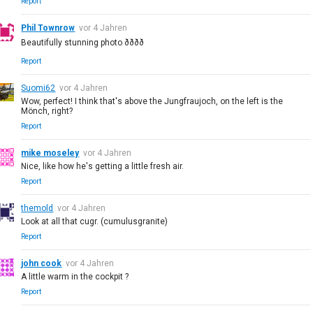
Report
Phil Townrow
vor 4 Jahren
Beautifully stunning photo ðððð
Report
Suomi62
vor 4 Jahren
Wow, perfect! I think that's above the Jungfraujoch, on the left is the
Mönch, right?
Report
mike moseley
vor 4 Jahren
Nice, like how he's getting a little fresh air.
Report
themold
vor 4 Jahren
Look at all that cugr. (cumulusgranite)
Report
john cook
vor 4 Jahren
A little warm in the cockpit ?
Report