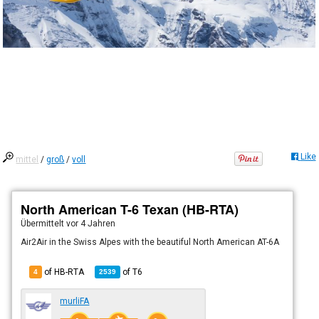
Like
mittel
/
groß
/
voll
North American T-6 Texan (HB-RTA)
Übermittelt
vor 4 Jahren
Air2Air in the Swiss Alpes with the beautiful North American AT-6A
of HB-RTA
of
T6
4
2539
murliFA