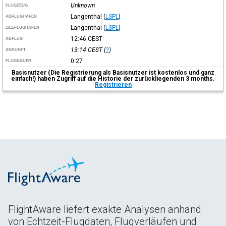
Unknown
FLUGZEUG
Langenthal
(
LSPL
)
ABFLUGHAFEN
Langenthal
(
LSPL
)
ZIELFLUGHAFEN
12:46
CEST
ABFLUG
13:14
CEST
(
?
)
ANKUNFT
0:27
FLUGDAUER
Basisnutzer (Die Registrierung als Basisnutzer ist kostenlos und ganz
einfach!) haben Zugriff auf die Historie der zurückliegenden 3 months.
Registrieren
FlightAware liefert exakte Analysen anhand
von Echtzeit-Flugdaten, Flugverläufen und