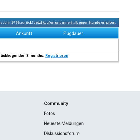
ns Jahr 1998 zurück?
Jetzt kaufen und innerhalb einer Stunde erhalten.
Ankunft
Flugdauer
 zurückliegenden 3 months.
Registrieren
Community
Fotos
Neueste Meldungen
Diskussionsforum