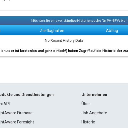
Möchten Sie eine vollständige Historiensuche für PH-BFW bis i
n
Zielflughafen
Abflug
No Recent History Data
sisnutzer ist kostenlos und ganz einfach!) haben Zugriff auf die Historie der
odukte und Dienstleistungen
Unternehmen
roAPI
Über
ightAware Firehose
Job Angebote
ightAware Foresight
Historie