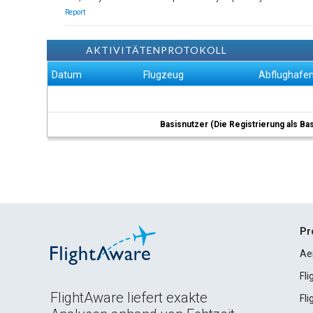
Report
AKTIVITÄTENPROTOKOLL
Datum
Flugzeug
Abflughafe
Basisnutzer (Die Registrierung als Ba
Pr
Ae
Fl
FlightAware liefert exakte
Fl