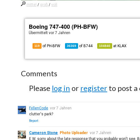
mittel
/
groß
/
voll
Boeing 747-400 (PH-BFW)
Übermittelt
vor 7 Jahren
of PH-BFW
of
B744
at
KLAX
119
36369
104840
Comments
Please
log in
or
register
to post a
FxllenCode
vor 7 Jahren
clutter's park?
Report
Cameron Stone
Photo Uploader
vor 7 Jahren
E W, sorry about the late response that you probably won't see. Bu