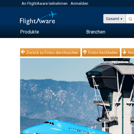
An FlightAware teilnehmen
Anmelden
Gesamt
Produkte
Branchen
Zurück zu Fotos durchsuchen
Fotos hochladen
And