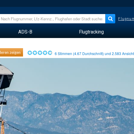
Flugnum
ADS-B
Flugtracking
eren zeigen
6
Stimmen (
4.67
Durchschnitt) und
2.583
Ansich