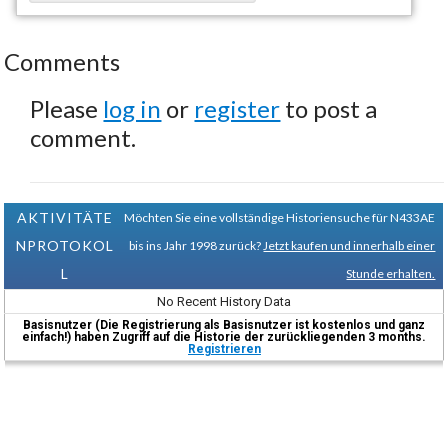
Comments
Please
log in
or
register
to post a
comment.
AKTIVITÄTE
Möchten Sie eine vollständige Historiensuche für N433AE
NPROTOKOL
bis ins Jahr 1998 zurück?
Jetzt kaufen und innerhalb einer
L
Stunde erhalten.
No Recent History Data
Basisnutzer (Die Registrierung als Basisnutzer ist kostenlos und ganz
einfach!) haben Zugriff auf die Historie der zurückliegenden 3 months.
Registrieren