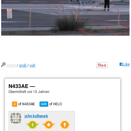
Like
mittel
/
groß
/
voll
N433AE —
Übermittelt
vor 15 Jahren
of N433AE
of
HELO
4
648
john kulhanek