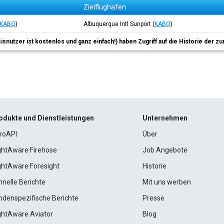
Zielflughafen
KABQ
)
Albuquerque Intl Sunport
(
KABQ
)
sisnutzer ist kostenlos und ganz einfach!) haben Zugriff auf die Historie der
odukte und Dienstleistungen
Unternehmen
roAPI
Über
ightAware Firehose
Job Angebote
ightAware Foresight
Historie
hnelle Berichte
Mit uns werben
ndenspezifische Berichte
Presse
ightAware Aviator
Blog