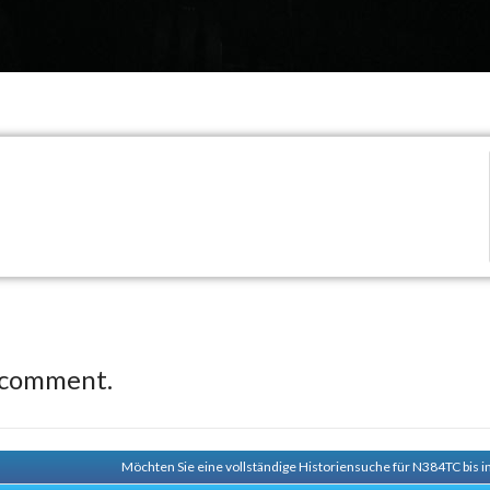
 comment.
Möchten Sie eine vollständige Historiensuche für N384TC bis i