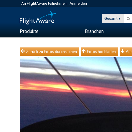
An FlightAware teilnehmen
Anmelden
Gesamt
Produkte
Branchen
Zurück zu Fotos durchsuchen
Fotos hochladen
And