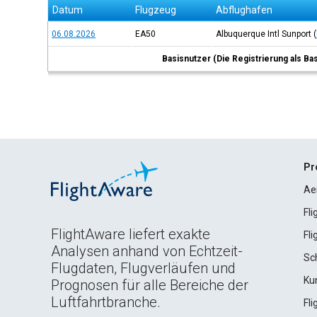
Datum
Flugzeug
Abflughafen
06.08.2026
EA50
Albuquerque Intl Sunport
(
Basisnutzer (Die Registrierung als Ba
Pr
Ae
Fl
FlightAware liefert exakte
Fl
Analysen anhand von Echtzeit-
Sc
Flugdaten, Flugverläufen und
Ku
Prognosen für alle Bereiche der
Luftfahrtbranche.
Fl