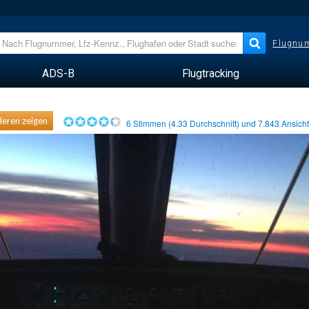
Flugnum
ADS-B
Flugtracking
eren zeigen
6
Stimmen (
4.33
Durchschnitt) und
7.843
Ansich