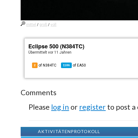
mittel
/
groß
/
voll
Eclipse 500 (N384TC)
Übermittelt
vor 11 Jahren
of N384TC
of
EA50
2
1186
Comments
Please
log in
or
register
to post a
AKTIVITÄTENPROTOKOLL