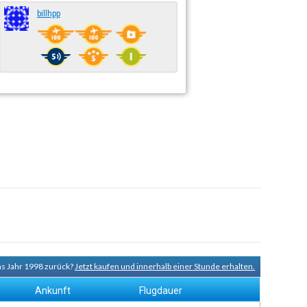
billhpp
ns Jahr 1998 zurück?
Jetzt kaufen und innerhalb einer Stunde erhalten.
Ankunft
Flugdauer