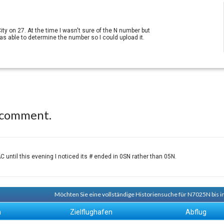
ty on 27. At the time I wasn't sure of the N number but
as able to determine the number so I could upload it.
 comment.
 until this evening I noticed its # ended in 0SN rather than 05N.
Möchten Sie eine vollständige Historiensuche für N7025N bis i
n
Zielflughafen
Abflug