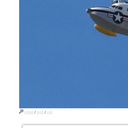
mittel
/
groß
/
voll