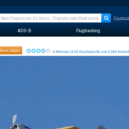
Flugnum
ADS-B
Flugtracking
eren zeigen
5
Stimmen (
4.00
Durchschnitt) und
2.349
Ansich