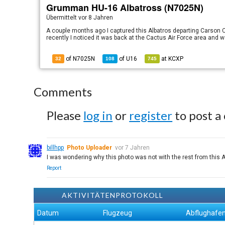
Grumman HU-16 Albatross (N7025N)
Übermittelt
vor 8 Jahren
A couple months ago I captured this Albatros departing Carson Ci
recently I noticed it was back at the Cactus Air Force area and w
of N7025N
of
U16
at
KCXP
32
108
745
Comments
Please
log in
or
register
to post a
billhpp
Photo Uploader
vor 7 Jahren
I was wondering why this photo was not with the rest from this AC
Report
AKTIVITÄTENPROTOKOLL
Datum
Flugzeug
Abflughafe