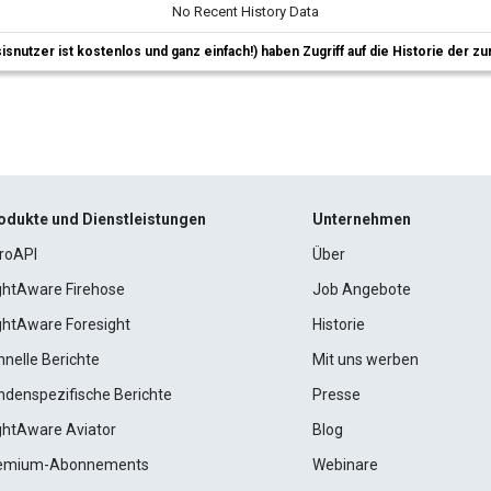
No Recent History Data
sisnutzer ist kostenlos und ganz einfach!) haben Zugriff auf die Historie der
odukte und Dienstleistungen
Unternehmen
roAPI
Über
ightAware Firehose
Job Angebote
ightAware Foresight
Historie
hnelle Berichte
Mit uns werben
ndenspezifische Berichte
Presse
ightAware Aviator
Blog
emium-Abonnements
Webinare