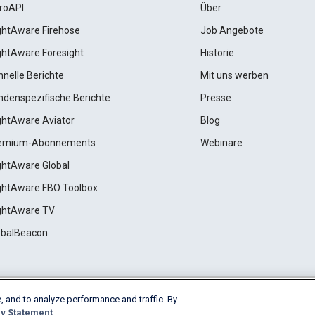
roAPI
Über
ightAware Firehose
Job Angebote
ightAware Foresight
Historie
hnelle Berichte
Mit uns werben
ndenspezifische Berichte
Presse
ightAware Aviator
Blog
emium-Abonnements
Webinare
ightAware Global
ightAware FBO Toolbox
ightAware TV
obalBeacon
, and to analyze performance and traffic. By
Cookie Settings
y Statement