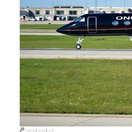
mittel
/
groß
/
voll