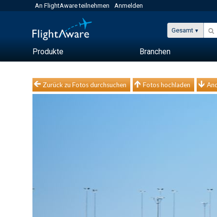
An FlightAware teilnehmen
Anmelden
Gesamt
Produkte
Branchen
Zurück zu Fotos durchsuchen
Fotos hochladen
And