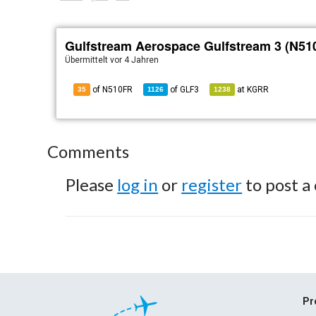
Gulfstream Aerospace Gulfstream 3 (N51
Übermittelt
vor 4 Jahren
of N510FR
of
GLF3
at
KGRR
35
1126
1238
Comments
Please
log in
or
register
to post a
Pr