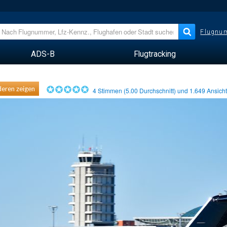
Flugnum
ADS-B
Flugtracking
eren zeigen
4
Stimmen (
5.00
Durchschnitt) und
1.649
Ansich