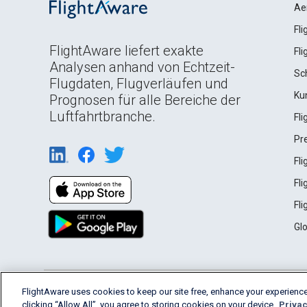
Ae
Fl
FlightAware liefert exakte
Fl
Analysen anhand von Echtzeit-
Sc
Flugdaten, Flugverläufen und
Ku
Prognosen für alle Bereiche der
Luftfahrtbranche.
Fl
Pr
Fl
Fl
Fl
Gl
English (USA)
FlightAware uses cookies to keep our site free, enhance your experience
2026 FlightAware
Terms of Use
Privacy
clicking “Allow All”, you agree to storing cookies on your device.
Privac