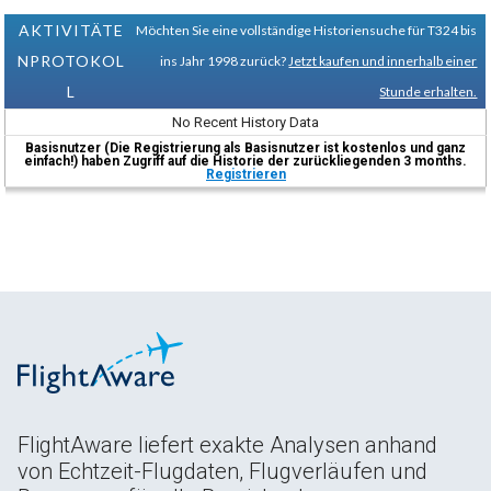
AKTIVITÄTE
Möchten Sie eine vollständige Historiensuche für T324 bis
NPROTOKOL
ins Jahr 1998 zurück?
Jetzt kaufen und innerhalb einer
L
Stunde erhalten.
No Recent History Data
Basisnutzer (Die Registrierung als Basisnutzer ist kostenlos und ganz
einfach!) haben Zugriff auf die Historie der zurückliegenden 3 months.
Registrieren
FlightAware liefert exakte Analysen anhand
von Echtzeit-Flugdaten, Flugverläufen und