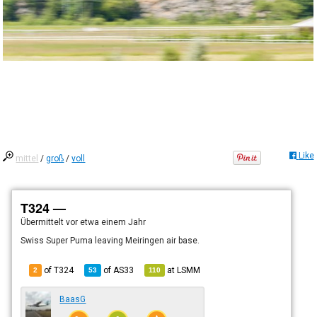
Like
mittel
/
groß
/
voll
T324 —
Übermittelt
vor etwa einem Jahr
Swiss Super Puma leaving Meiringen air base.
of T324
of
AS33
at
LSMM
2
53
110
BaasG