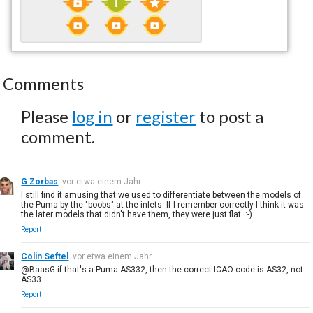
Comments
Please
log in
or
register
to post a
comment.
G Zorbas
vor etwa einem Jahr
I still find it amusing that we used to differentiate between the models of
the Puma by the "boobs" at the inlets. If I remember correctly I think it was
the later models that didn't have them, they were just flat. :-)
Report
Colin Seftel
vor etwa einem Jahr
@BaasG if that's a Puma AS332, then the correct ICAO code is AS32, not
AS33.
Report