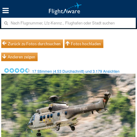
Zurück zu Fotos durchsuchen
Fotos hochladen
Anderen zeigen
17
Stimmen (
4.53
Durchschnitt) und
3.179
Ansichten