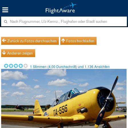
Zurück zu Fotos durchsuchen
Fotos hochladen
Anderen zeigen
1
Stimmen (
4.00
Durchschnitt) und
1.136
Ansichten