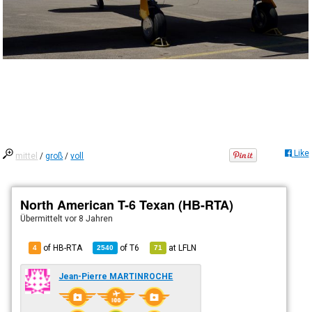
Like
mittel
/
groß
/
voll
North American T-6 Texan (HB-RTA)
Übermittelt
vor 8 Jahren
of HB-RTA
of
T6
at
LFLN
4
2540
71
Jean-Pierre MARTINROCHE