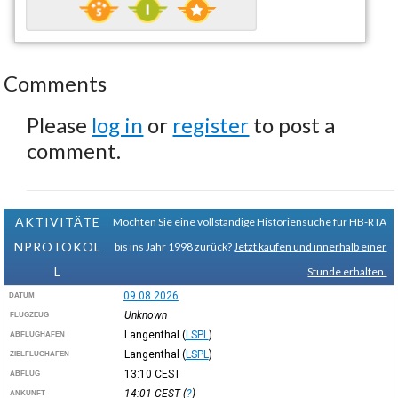
Comments
Please
log in
or
register
to post a
comment.
AKTIVITÄTE
Möchten Sie eine vollständige Historiensuche für HB-RTA
NPROTOKOL
bis ins Jahr 1998 zurück?
Jetzt kaufen und innerhalb einer
L
Stunde erhalten.
09.08.2026
DATUM
Unknown
FLUGZEUG
Langenthal
(
LSPL
)
ABFLUGHAFEN
Langenthal
(
LSPL
)
ZIELFLUGHAFEN
13:10
CEST
ABFLUG
14:01
CEST
(
?
)
ANKUNFT