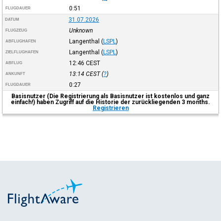
0:51
FLUGDAUER
31.07.2026
DATUM
Unknown
FLUGZEUG
Langenthal
(
LSPL
)
ABFLUGHAFEN
Langenthal
(
LSPL
)
ZIELFLUGHAFEN
12:46
CEST
ABFLUG
13:14
CEST
(
?
)
ANKUNFT
0:27
FLUGDAUER
Basisnutzer (Die Registrierung als Basisnutzer ist kostenlos und ganz
einfach!) haben Zugriff auf die Historie der zurückliegenden 3 months.
Registrieren