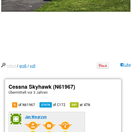
Like
mittel
/
groß
/
voll
Cessna Skyhawk (N61967)
Übermittelt
vor 3 Jahren
of N61967
of
C172
at
47N
5
27078
387
Jan Wegrzyn