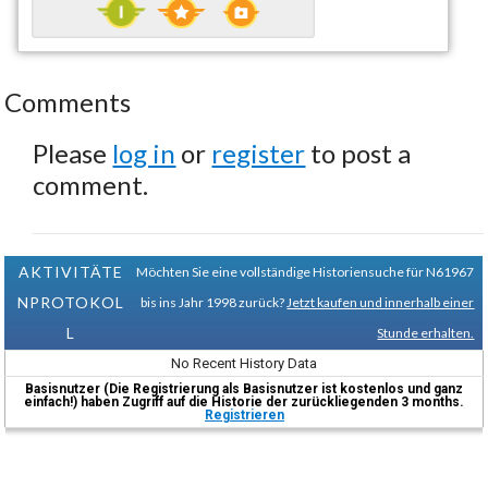
Comments
Please
log in
or
register
to post a
comment.
AKTIVITÄTE
Möchten Sie eine vollständige Historiensuche für N61967
NPROTOKOL
bis ins Jahr 1998 zurück?
Jetzt kaufen und innerhalb einer
L
Stunde erhalten.
No Recent History Data
Basisnutzer (Die Registrierung als Basisnutzer ist kostenlos und ganz
einfach!) haben Zugriff auf die Historie der zurückliegenden 3 months.
Registrieren