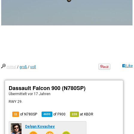
Like
mittel
/
groß
/
voll
Dassault Falcon 900 (N780SP)
Übermittelt
vor 17 Jahren
RWY 29.
of N780SP
of
F900
at
KBDR
11
4600
228
Delyan Kovachev