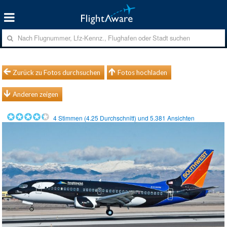
Zurück zu Fotos durchsuchen
Fotos hochladen
Anderen zeigen
4
Stimmen (
4.25
Durchschnitt) und
5.381
Ansichten