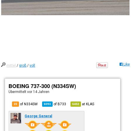
Like
mittel
/
groß
/
voll
BOEING 737-300 (N334SW)
Übermittelt
vor 14 Jahren
of N334SW
of
B733
at
KLAS
35
6093
6402
George General