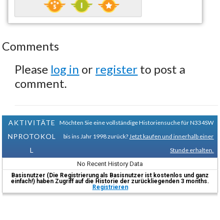
Comments
Please
log in
or
register
to post a
comment.
AKTIVITÄTE
Möchten Sie eine vollständige Historiensuche für N334SW
NPROTOKOL
bis ins Jahr 1998 zurück?
Jetzt kaufen und innerhalb einer
L
Stunde erhalten.
No Recent History Data
Basisnutzer (Die Registrierung als Basisnutzer ist kostenlos und ganz
einfach!) haben Zugriff auf die Historie der zurückliegenden 3 months.
Registrieren