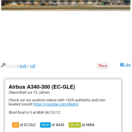
Like
mittel
/
groß
/
voll
Airbus A340-300 (EC-GLE)
Übermittelt
vor 10 Jahren
Check out our aviation videos with 100% authentic and non-
leveled sound!
https://youtube.com/ilikerio
Short final to 9 at MIA! 06/10/12
of EC-GLE
of
A343
at
KMIA
16
6618
25745