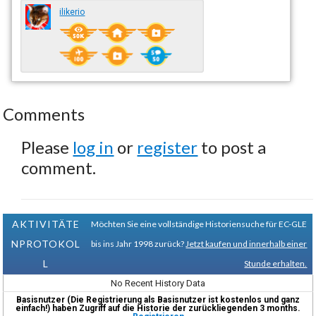
ilikerio
Comments
Please
log in
or
register
to post a
comment.
AKTIVITÄTE
Möchten Sie eine vollständige Historiensuche für EC-GLE
NPROTOKOL
bis ins Jahr 1998 zurück?
Jetzt kaufen und innerhalb einer
L
Stunde erhalten.
No Recent History Data
Basisnutzer (Die Registrierung als Basisnutzer ist kostenlos und ganz
einfach!) haben Zugriff auf die Historie der zurückliegenden 3 months.