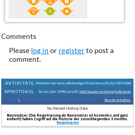
Comments
Please
log in
or
register
to post a
comment.
AKTIVITÄTE
Möchten Sie eine vollständige Historiensuche für NX91AW
NPROTOKOL
bis ins Jahr 1998 zurück?
Jetzt kaufen und innerhalb einer
L
Stunde erhalten.
No Recent History Data
Basisnutzer (Die Registrierung als Basisnutzer ist kostenlos und ganz
einfach!) haben Zugriff auf die Historie der zurückliegenden 3 months.
Registrieren