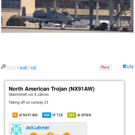
Like
mittel
/
groß
/
voll
North American Trojan (NX91AW)
Übermittelt
vor 4 Jahren
Taking off on runway 23
of NX91AW
of
T28
at
KFWA
4
848
222
Jack Lahrman