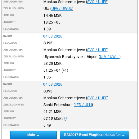
Moskau-Scheremetjewo
(
SVO / UUEE
)
ABFLUGHAFEN
Ufa
(
UFA / UWUU
)
ZIELFLUGHAFEN
14:46
MSK
ABFLUG
18:25
+05
ANKUNFT
1:39
FLUGDAUER
04.08.2026
DATUM
SU95
FLUGZEUG
Moskau-Scheremetjewo
(
SVO / UUEE
)
ABFLUGHAFEN
Ulyanovsk Baratayeveka Airport
(
ULV / UWLL
)
ZIELFLUGHAFEN
23:20
MSK
ABFLUG
01:25
+04
(+1)
ANKUNFT
1:05
FLUGDAUER
04.08.2026
DATUM
SU95
FLUGZEUG
Moskau-Scheremetjewo
(
SVO / UUEE
)
ABFLUGHAFEN
Sankt Petersburg
(
LED / ULLI
)
ZIELFLUGHAFEN
01:21
MSK
ABFLUG
02:10
MSK
(
?
)
ANKUNFT
0:49
FLUGDAUER
Mehr →
RA89017 Excel Flughistorie kaufen →