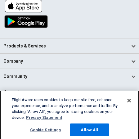
Products & Services
Company
Community
Support
FlightAware uses cookies to keep our site free, enhance
your experience, and to analyze performance and traffic. By
English (USA)
clicking “Allow All”, you agree to storing cookies on your
2026 FlightAware
device.
Privacy Statement
Terms of Use
Privacy
Cookie Settings
Cookie Settings
Allow All