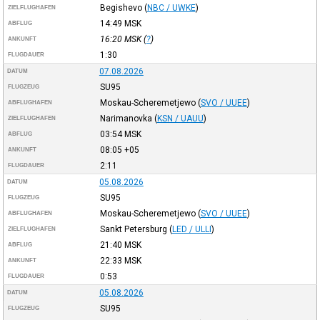
Begishevo
(
NBC / UWKE
)
ZIELFLUGHAFEN
14:49
MSK
ABFLUG
16:20
MSK
(
?
)
ANKUNFT
1:30
FLUGDAUER
07.08.2026
DATUM
SU95
FLUGZEUG
Moskau-Scheremetjewo
(
SVO / UUEE
)
ABFLUGHAFEN
Narimanovka
(
KSN / UAUU
)
ZIELFLUGHAFEN
03:54
MSK
ABFLUG
08:05
+05
ANKUNFT
2:11
FLUGDAUER
05.08.2026
DATUM
SU95
FLUGZEUG
Moskau-Scheremetjewo
(
SVO / UUEE
)
ABFLUGHAFEN
Sankt Petersburg
(
LED / ULLI
)
ZIELFLUGHAFEN
21:40
MSK
ABFLUG
22:33
MSK
ANKUNFT
0:53
FLUGDAUER
05.08.2026
DATUM
SU95
FLUGZEUG