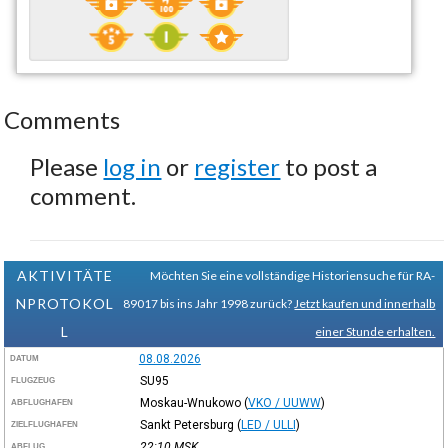
Comments
Please
log in
or
register
to post a
comment.
AKTIVITÄTE
Möchten Sie eine vollständige Historiensuche für RA-
NPROTOKOL
89017 bis ins Jahr 1998 zurück?
Jetzt kaufen und innerhalb
L
einer Stunde erhalten.
08.08.2026
DATUM
SU95
FLUGZEUG
Moskau-Wnukowo
(
VKO / UUWW
)
ABFLUGHAFEN
Sankt Petersburg
(
LED / ULLI
)
ZIELFLUGHAFEN
22:10
MSK
ABFLUG