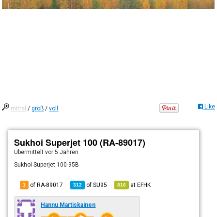
Like
mittel
/
groß
/
voll
Sukhoi Superjet 100 (RA-89017)
Übermittelt
vor 5 Jahren
Sukhoi Superjet 100-95B
of RA-89017
of
SU95
at
EFHK
1
312
816
Hannu Martiskainen