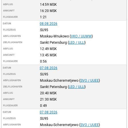
14:59
MSK
ABFLUG
16:20
MSK
ANKUNFT
1:21
FLUGDAUER
08.08.2026
DATUM
SU95
FLUGZEUG
Moskau-Wnukowo
(
VKO / UUWW
)
ABFLUGHAFEN
Sankt Petersburg
(
LED / ULLI
)
ZIELFLUGHAFEN
12:49
MSK
ABFLUG
13:45
MSK
ANKUNFT
0:56
FLUGDAUER
07.08.2026
DATUM
SU95
FLUGZEUG
Moskau-Scheremetjewo
(
SVO / UUEE
)
ABFLUGHAFEN
Sankt Petersburg
(
LED / ULLI
)
ZIELFLUGHAFEN
20:40
MSK
ABFLUG
21:30
MSK
ANKUNFT
0:49
FLUGDAUER
07.08.2026
DATUM
SU95
FLUGZEUG
Moskau-Scheremetjewo
(
SVO / UUEE
)
ABFLUGHAFEN