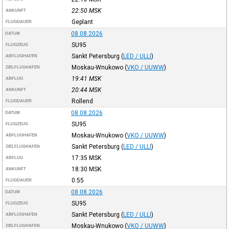
22:50
MSK
ANKUNFT
Geplant
FLUGDAUER
08.08.2026
DATUM
SU95
FLUGZEUG
Sankt Petersburg
(
LED / ULLI
)
ABFLUGHAFEN
Moskau-Wnukowo
(
VKO / UUWW
)
ZIELFLUGHAFEN
19:41
MSK
ABFLUG
20:44
MSK
ANKUNFT
Rollend
FLUGDAUER
08.08.2026
DATUM
SU95
FLUGZEUG
Moskau-Wnukowo
(
VKO / UUWW
)
ABFLUGHAFEN
Sankt Petersburg
(
LED / ULLI
)
ZIELFLUGHAFEN
17:35
MSK
ABFLUG
18:30
MSK
ANKUNFT
0:55
FLUGDAUER
08.08.2026
DATUM
SU95
FLUGZEUG
Sankt Petersburg
(
LED / ULLI
)
ABFLUGHAFEN
Moskau-Wnukowo
(
VKO / UUWW
)
ZIELFLUGHAFEN