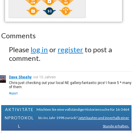
Comments
Please
log in
or
register
to post a
comment.
Dave Sheehy
vor 10 Jahren
Chris-just checking out your local NE gallery-fantastic pics! I have 5 * many
of them.
Report
AKTIVITÄTE
Möchten Sie eine vollständige Historiensuche für 16-3464
NPROTOKOL
bis ins Jahr 1998 zurück?
Jetzt kaufen und innerhalb einer
L
Stunde erhalten.