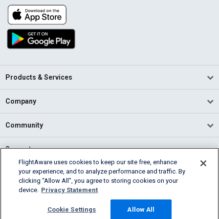
Products & Services
Company
Community
Support
FlightAware uses cookies to keep our site free, enhance
your experience, and to analyze performance and traffic. By
English (USA)
clicking “Allow All”, you agree to storing cookies on your
2026 FlightAware
device.
Privacy Statement
Terms of Use
Privacy
Cookie Settings
Cookie Settings
Allow All