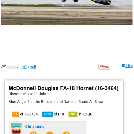
Like
mittel
/
groß
/
voll
McDonnell Douglas FA-18 Hornet (16-3464)
Übermittelt
vor 11 Jahren
Blue Angel 7 at the Rhode Island National Guard Air Show
of 16-3464
of
F18
at
KOQU
11
4690
205
Chris lanno