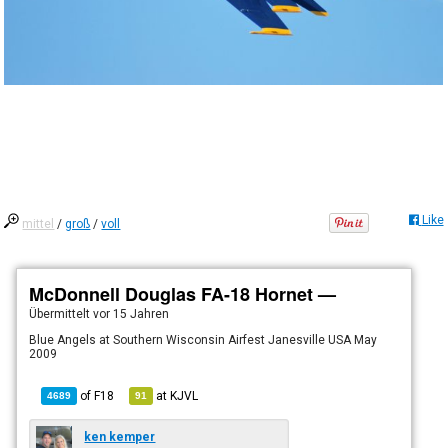
Like
mittel
/
groß
/
voll
McDonnell Douglas FA-18 Hornet —
Übermittelt
vor 15 Jahren
Blue Angels at Southern Wisconsin Airfest Janesville USA May
2009
of
F18
at
KJVL
4689
91
ken kemper