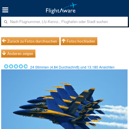
Zurück zu Fotos durchsuchen
Fotos hochladen
Anderen zeigen
24
Stimmen (
4.84
Durchschnitt) und
13.180
Ansichten