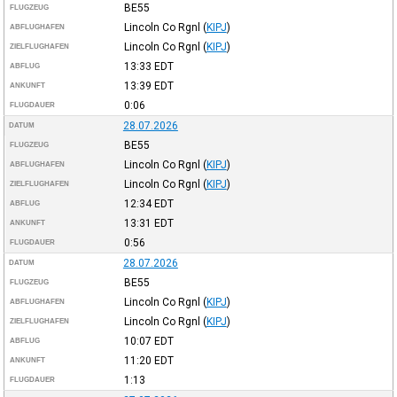
BE55
FLUGZEUG
Lincoln Co Rgnl
(
KIPJ
)
ABFLUGHAFEN
Lincoln Co Rgnl
(
KIPJ
)
ZIELFLUGHAFEN
13:33
EDT
ABFLUG
13:39
EDT
ANKUNFT
0:06
FLUGDAUER
28.07.2026
DATUM
BE55
FLUGZEUG
Lincoln Co Rgnl
(
KIPJ
)
ABFLUGHAFEN
Lincoln Co Rgnl
(
KIPJ
)
ZIELFLUGHAFEN
12:34
EDT
ABFLUG
13:31
EDT
ANKUNFT
0:56
FLUGDAUER
28.07.2026
DATUM
BE55
FLUGZEUG
Lincoln Co Rgnl
(
KIPJ
)
ABFLUGHAFEN
Lincoln Co Rgnl
(
KIPJ
)
ZIELFLUGHAFEN
10:07
EDT
ABFLUG
11:20
EDT
ANKUNFT
1:13
FLUGDAUER