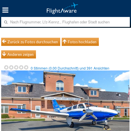
Zurück zu Fotos durchsuchen
Fotos hochladen
Anderen zeigen
0
Stimmen (
0.00
Durchschnitt) und
391
Ansichten