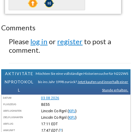
Comments
Please
log in
or
register
to post a
comment.
AKTIVITÄTE
Möchten Sie eine vollständige Historiensuche für N222WS
NPROTOKOL
bis ins Jahr 1998 zurück?
Jetzt kaufen und innerhalb einer
L
Stunde erhalten.
03.08.2026
DATUM
BE55
FLUGZEUG
Lincoln Co Rgnl
(
KIPJ
)
ABFLUGHAFEN
Lincoln Co Rgnl
(
KIPJ
)
ZIELFLUGHAFEN
17:11
EDT
ABFLUG
17:47
EDT
(
?
)
ANKUNFT