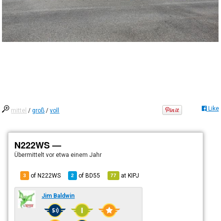
Like
mittel
/
groß
/
voll
N222WS —
Übermittelt
vor etwa einem Jahr
of N222WS
of
BD55
at
KIPJ
3
2
77
Jim Baldwin