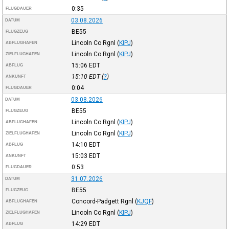
0:35
FLUGDAUER
03.08.2026
DATUM
BE55
FLUGZEUG
Lincoln Co Rgnl
(
KIPJ
)
ABFLUGHAFEN
Lincoln Co Rgnl
(
KIPJ
)
ZIELFLUGHAFEN
15:06
EDT
ABFLUG
15:10
EDT
(
?
)
ANKUNFT
0:04
FLUGDAUER
03.08.2026
DATUM
BE55
FLUGZEUG
Lincoln Co Rgnl
(
KIPJ
)
ABFLUGHAFEN
Lincoln Co Rgnl
(
KIPJ
)
ZIELFLUGHAFEN
14:10
EDT
ABFLUG
15:03
EDT
ANKUNFT
0:53
FLUGDAUER
31.07.2026
DATUM
BE55
FLUGZEUG
Concord-Padgett Rgnl
(
KJQF
)
ABFLUGHAFEN
Lincoln Co Rgnl
(
KIPJ
)
ZIELFLUGHAFEN
14:29
EDT
ABFLUG