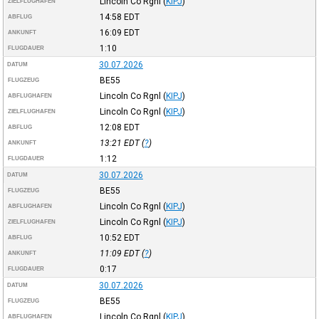
Lincoln Co Rgnl
(
KIPJ
)
ZIELFLUGHAFEN
14:58
EDT
ABFLUG
16:09
EDT
ANKUNFT
1:10
FLUGDAUER
30.07.2026
DATUM
BE55
FLUGZEUG
Lincoln Co Rgnl
(
KIPJ
)
ABFLUGHAFEN
Lincoln Co Rgnl
(
KIPJ
)
ZIELFLUGHAFEN
12:08
EDT
ABFLUG
13:21
EDT
(
?
)
ANKUNFT
1:12
FLUGDAUER
30.07.2026
DATUM
BE55
FLUGZEUG
Lincoln Co Rgnl
(
KIPJ
)
ABFLUGHAFEN
Lincoln Co Rgnl
(
KIPJ
)
ZIELFLUGHAFEN
10:52
EDT
ABFLUG
11:09
EDT
(
?
)
ANKUNFT
0:17
FLUGDAUER
30.07.2026
DATUM
BE55
FLUGZEUG
Lincoln Co Rgnl
(
KIPJ
)
ABFLUGHAFEN