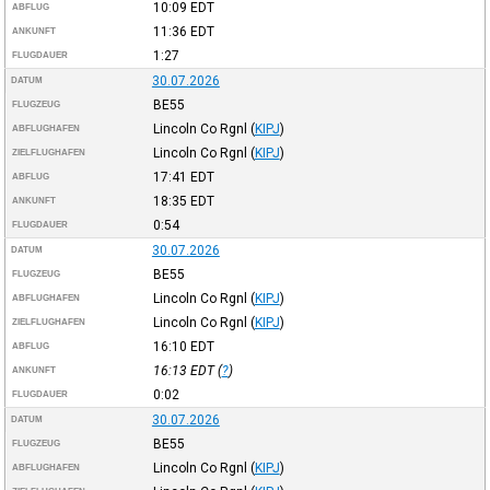
10:09
EDT
ABFLUG
11:36
EDT
ANKUNFT
1:27
FLUGDAUER
30.07.2026
DATUM
BE55
FLUGZEUG
Lincoln Co Rgnl
(
KIPJ
)
ABFLUGHAFEN
Lincoln Co Rgnl
(
KIPJ
)
ZIELFLUGHAFEN
17:41
EDT
ABFLUG
18:35
EDT
ANKUNFT
0:54
FLUGDAUER
30.07.2026
DATUM
BE55
FLUGZEUG
Lincoln Co Rgnl
(
KIPJ
)
ABFLUGHAFEN
Lincoln Co Rgnl
(
KIPJ
)
ZIELFLUGHAFEN
16:10
EDT
ABFLUG
16:13
EDT
(
?
)
ANKUNFT
0:02
FLUGDAUER
30.07.2026
DATUM
BE55
FLUGZEUG
Lincoln Co Rgnl
(
KIPJ
)
ABFLUGHAFEN