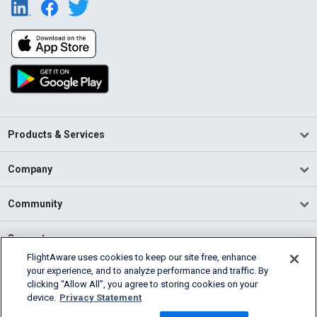
Products & Services
Company
Community
Support
FlightAware uses cookies to keep our site free, enhance
your experience, and to analyze performance and traffic. By
English (USA)
clicking “Allow All”, you agree to storing cookies on your
2026 FlightAware
device.
Privacy Statement
Terms of Use
Privacy
Cookie Settings