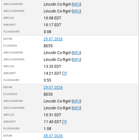
Lincoln Co Rgnl
(
KIPJ
)
ABFLUGHAFEN
Lincoln Co Rgnl
(
KIPJ
)
ZIELFLUGHAFEN
10:08
EDT
ABFLUG
10:17
EDT
ANKUNFT
0:08
FLUGDAUER
29.07.2026
DATUM
BE55
FLUGZEUG
Lincoln Co Rgnl
(
KIPJ
)
ABFLUGHAFEN
Lincoln Co Rgnl
(
KIPJ
)
ZIELFLUGHAFEN
13:25
EDT
ABFLUG
14:21
EDT
(
?
)
ANKUNFT
0:55
FLUGDAUER
29.07.2026
DATUM
BE55
FLUGZEUG
Lincoln Co Rgnl
(
KIPJ
)
ABFLUGHAFEN
Lincoln Co Rgnl
(
KIPJ
)
ZIELFLUGHAFEN
10:31
EDT
ABFLUG
11:40
EDT
(
?
)
ANKUNFT
1:08
FLUGDAUER
28.07.2026
DATUM