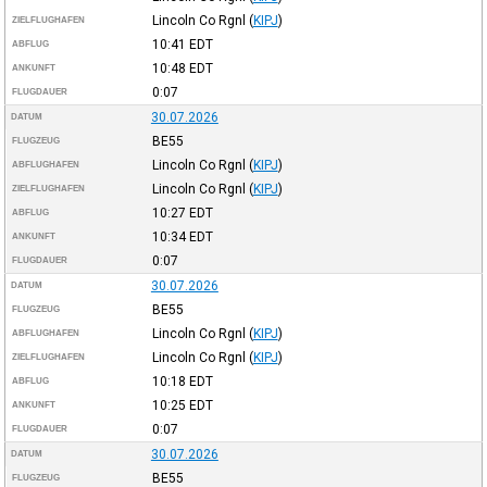
Lincoln Co Rgnl
(
KIPJ
)
ZIELFLUGHAFEN
10:41
EDT
ABFLUG
10:48
EDT
ANKUNFT
0:07
FLUGDAUER
30.07.2026
DATUM
BE55
FLUGZEUG
Lincoln Co Rgnl
(
KIPJ
)
ABFLUGHAFEN
Lincoln Co Rgnl
(
KIPJ
)
ZIELFLUGHAFEN
10:27
EDT
ABFLUG
10:34
EDT
ANKUNFT
0:07
FLUGDAUER
30.07.2026
DATUM
BE55
FLUGZEUG
Lincoln Co Rgnl
(
KIPJ
)
ABFLUGHAFEN
Lincoln Co Rgnl
(
KIPJ
)
ZIELFLUGHAFEN
10:18
EDT
ABFLUG
10:25
EDT
ANKUNFT
0:07
FLUGDAUER
30.07.2026
DATUM
BE55
FLUGZEUG