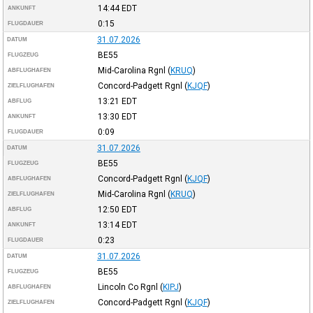
14:44
EDT
ANKUNFT
0:15
FLUGDAUER
31.07.2026
DATUM
BE55
FLUGZEUG
Mid-Carolina Rgnl
(
KRUQ
)
ABFLUGHAFEN
Concord-Padgett Rgnl
(
KJQF
)
ZIELFLUGHAFEN
13:21
EDT
ABFLUG
13:30
EDT
ANKUNFT
0:09
FLUGDAUER
31.07.2026
DATUM
BE55
FLUGZEUG
Concord-Padgett Rgnl
(
KJQF
)
ABFLUGHAFEN
Mid-Carolina Rgnl
(
KRUQ
)
ZIELFLUGHAFEN
12:50
EDT
ABFLUG
13:14
EDT
ANKUNFT
0:23
FLUGDAUER
31.07.2026
DATUM
BE55
FLUGZEUG
Lincoln Co Rgnl
(
KIPJ
)
ABFLUGHAFEN
Concord-Padgett Rgnl
(
KJQF
)
ZIELFLUGHAFEN