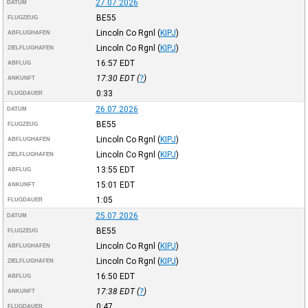
27.07.2026
DATUM
BE55
FLUGZEUG
Lincoln Co Rgnl
(
KIPJ
)
ABFLUGHAFEN
Lincoln Co Rgnl
(
KIPJ
)
ZIELFLUGHAFEN
16:57
EDT
ABFLUG
17:30
EDT
(
?
)
ANKUNFT
0:33
FLUGDAUER
26.07.2026
DATUM
BE55
FLUGZEUG
Lincoln Co Rgnl
(
KIPJ
)
ABFLUGHAFEN
Lincoln Co Rgnl
(
KIPJ
)
ZIELFLUGHAFEN
13:55
EDT
ABFLUG
15:01
EDT
ANKUNFT
1:05
FLUGDAUER
25.07.2026
DATUM
BE55
FLUGZEUG
Lincoln Co Rgnl
(
KIPJ
)
ABFLUGHAFEN
Lincoln Co Rgnl
(
KIPJ
)
ZIELFLUGHAFEN
16:50
EDT
ABFLUG
17:38
EDT
(
?
)
ANKUNFT
0:47
FLUGDAUER