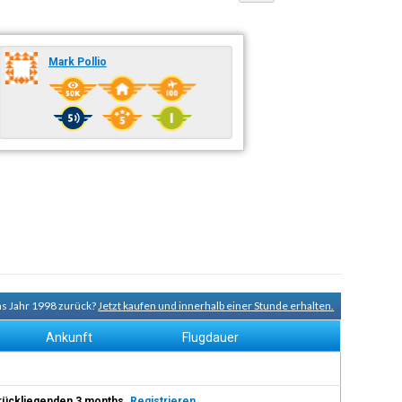
Mark Pollio
ns Jahr 1998 zurück?
Jetzt kaufen und innerhalb einer Stunde erhalten.
Ankunft
Flugdauer
 zurückliegenden 3 months.
Registrieren