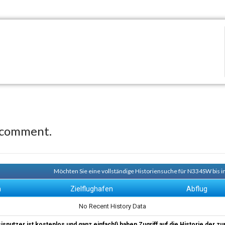
 comment.
Möchten Sie eine vollständige Historiensuche für N334SW bis i
n
Zielflughafen
Abflug
No Recent History Data
sisnutzer ist kostenlos und ganz einfach!) haben Zugriff auf die Historie der