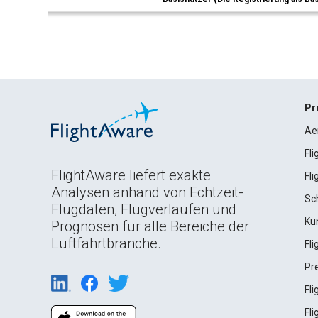
Pr
Ae
Fl
FlightAware liefert exakte
Fl
Analysen anhand von Echtzeit-
Sc
Flugdaten, Flugverläufen und
Ku
Prognosen für alle Bereiche der
Luftfahrtbranche.
Fl
Pr
Fl
Fl