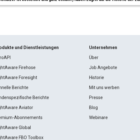
odukte und Dienstleistungen
Unternehmen
roAPI
Über
ightAware Firehose
Job Angebote
ightAware Foresight
Historie
hnelle Berichte
Mit uns werben
ndenspezifische Berichte
Presse
ightAware Aviator
Blog
emium-Abonnements
Webinare
ightAware Global
ightAware FBO Toolbox