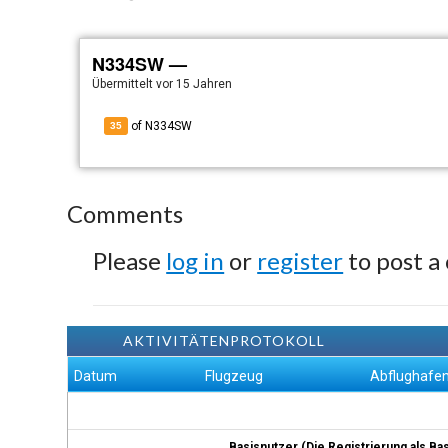
N334SW —
Übermittelt
vor 15 Jahren
of N334SW
35
Comments
Please
log in
or
register
to post a
AKTIVITÄTENPROTOKOLL
Datum
Flugzeug
Abflughafe
Basisnutzer (Die Registrierung als Ba