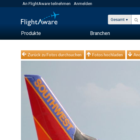
An FlightAware teilnehmen
Anmelden
Gesamt
Produkte
Branchen
Zurück zu Fotos durchsuchen
Fotos hochladen
And