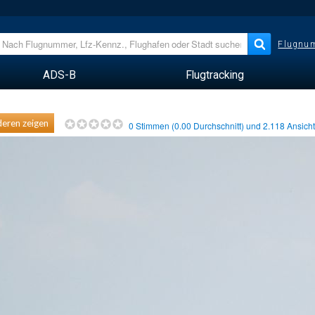
Flugnum
ADS-B
Flugtracking
eren zeigen
0
Stimmen (
0.00
Durchschnitt) und
2.118
Ansich