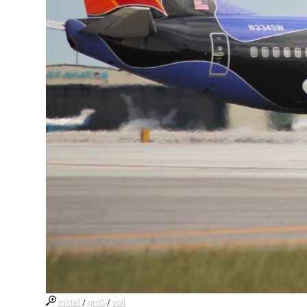
mittel
/
groß
/
voll