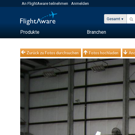
An FlightAware teilnehmen
Anmelden
Gesamt
Produkte
Branchen
Zurück zu Fotos durchsuchen
Fotos hochladen
And