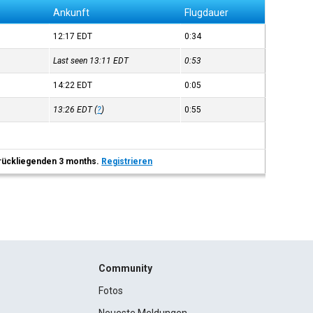
Ankunft
Flugdauer
12:17
EDT
0:34
Last seen 13:11
EDT
0:53
14:22
EDT
0:05
13:26
EDT
(
?
)
0:55
 zurückliegenden 3 months.
Registrieren
Community
Fotos