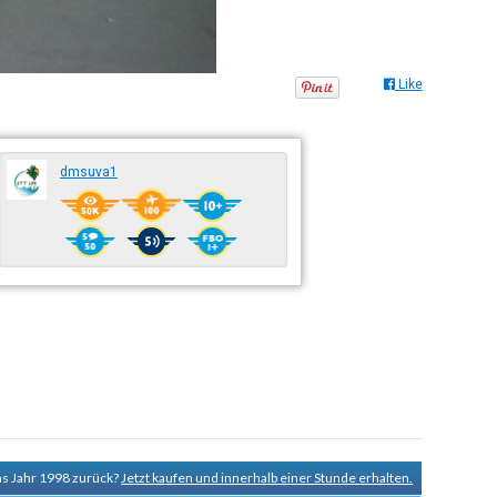
Like
dmsuva1
ns Jahr 1998 zurück?
Jetzt kaufen und innerhalb einer Stunde erhalten.