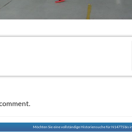
 comment.
Möchten Sie eine vollständige Historiensuche für N147TS bis i