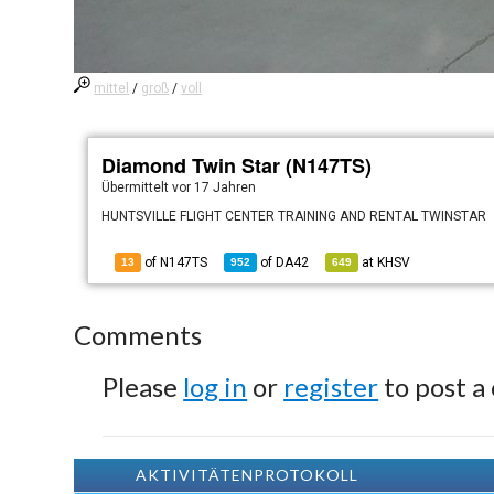
mittel
/
groß
/
voll
Diamond Twin Star (N147TS)
Übermittelt
vor 17 Jahren
HUNTSVILLE FLIGHT CENTER TRAINING AND RENTAL TWINSTAR
of N147TS
of
DA42
at
KHSV
13
952
649
Comments
Please
log in
or
register
to post a
AKTIVITÄTENPROTOKOLL