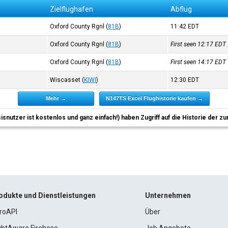
Zielflughafen
Abflug
Oxford County Rgnl
(
81B
)
11:42
EDT
Oxford County Rgnl
(
81B
)
First seen 12:17
EDT
Oxford County Rgnl
(
81B
)
First seen 14:17
EDT
Wiscasset
(
KIWI
)
12:30
EDT
Mehr →
N147TS Excel Flughistorie kaufen →
sisnutzer ist kostenlos und ganz einfach!) haben Zugriff auf die Historie der
odukte und Dienstleistungen
Unternehmen
roAPI
Über