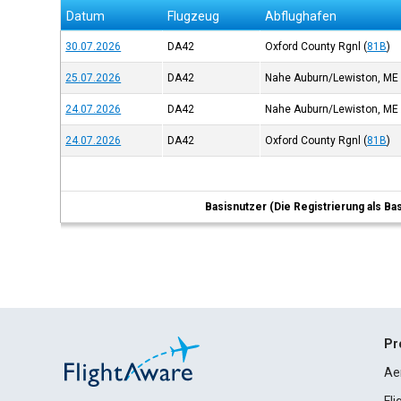
Datum
Flugzeug
Abflughafen
30.07.2026
DA42
Oxford County Rgnl
(
81B
)
25.07.2026
DA42
Nahe Auburn/Lewiston, ME
24.07.2026
DA42
Nahe Auburn/Lewiston, ME
24.07.2026
DA42
Oxford County Rgnl
(
81B
)
Basisnutzer (Die Registrierung als Ba
Pr
Ae