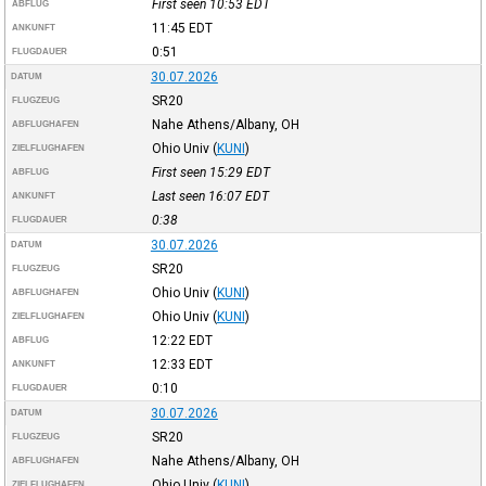
First seen 10:53
EDT
ABFLUG
11:45
EDT
ANKUNFT
0:51
FLUGDAUER
30.07.2026
DATUM
SR20
FLUGZEUG
Nahe Athens/Albany, OH
ABFLUGHAFEN
Ohio Univ
(
KUNI
)
ZIELFLUGHAFEN
First seen 15:29
EDT
ABFLUG
Last seen 16:07
EDT
ANKUNFT
0:38
FLUGDAUER
30.07.2026
DATUM
SR20
FLUGZEUG
Ohio Univ
(
KUNI
)
ABFLUGHAFEN
Ohio Univ
(
KUNI
)
ZIELFLUGHAFEN
12:22
EDT
ABFLUG
12:33
EDT
ANKUNFT
0:10
FLUGDAUER
30.07.2026
DATUM
SR20
FLUGZEUG
Nahe Athens/Albany, OH
ABFLUGHAFEN
Ohio Univ
(
KUNI
)
ZIELFLUGHAFEN