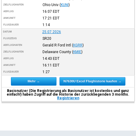
Ohio Univ
(
KUNI
)
ZIELFLUGHAFEN
16:07
EDT
ABFLUG
17:21
EDT
ANKUNFT
1:14
FLUGDAUER
25.07.2026
DATUM
SR20
FLUGZEUG
Gerald R Ford Intl
(
KGRR
)
ABFLUGHAFEN
Delaware County
(
KMIE
)
ZIELFLUGHAFEN
14:43
EDT
ABFLUG
16:11
EDT
ANKUNFT
1:27
FLUGDAUER
Mehr →
N7630U Excel Flughistorie kaufen →
Basisnutzer (Die Registrierung als Basisnutzer ist kostenlos und ganz
einfach!) haben Zugriff auf die Historie der zurückliegenden 3 months.
Registrieren