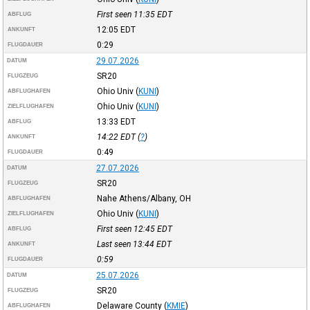
First seen 11:35
EDT
ABFLUG
12:05
EDT
ANKUNFT
0:29
FLUGDAUER
29.07.2026
DATUM
SR20
FLUGZEUG
Ohio Univ
(
KUNI
)
ABFLUGHAFEN
Ohio Univ
(
KUNI
)
ZIELFLUGHAFEN
13:33
EDT
ABFLUG
14:22
EDT
(
?
)
ANKUNFT
0:49
FLUGDAUER
27.07.2026
DATUM
SR20
FLUGZEUG
Nahe Athens/Albany, OH
ABFLUGHAFEN
Ohio Univ
(
KUNI
)
ZIELFLUGHAFEN
First seen 12:45
EDT
ABFLUG
Last seen 13:44
EDT
ANKUNFT
0:59
FLUGDAUER
25.07.2026
DATUM
SR20
FLUGZEUG
Delaware County
(
KMIE
)
ABFLUGHAFEN