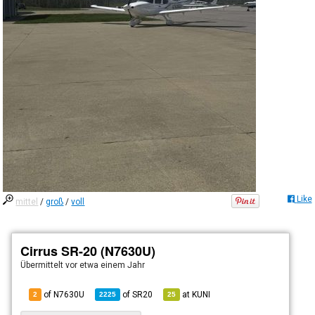
Like
mittel
/
groß
/
voll
Cirrus SR-20 (N7630U)
Übermittelt
vor etwa einem Jahr
of N7630U
of
SR20
at
KUNI
2
2225
25