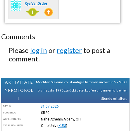
Rya VanOrder
Comments
Please
log in
or
register
to post a
comment.
AKTIVITÄTE
Möchten Sie eine vollständige Historiensuche für N7630U
NPROTOKOL
bis ins Jahr 1998 zurück?
Jetzt kaufen und innerhalb einer
L
Stunde erhalten.
31.07.2026
DATUM
SR20
FLUGZEUG
Nahe Athens/Albany, OH
ABFLUGHAFEN
Ohio Univ
(
KUNI
)
ZIELFLUGHAFEN