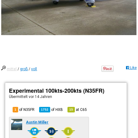
Like
mittel
/
groß
/
voll
Experimental 100kts-200kts (N35FR)
Übermittelt
vor 14 Jahren
of N35FR
of
HXB
at
C65
1
1752
15
Austin Miller