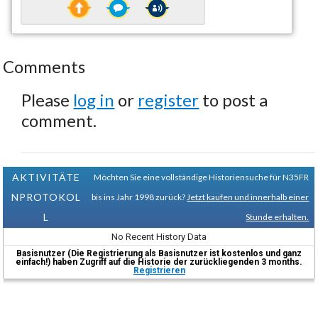
Comments
Please
log in
or
register
to post a
comment.
AKTIVITÄTE
Möchten Sie eine vollständige Historiensuche für N35FR
NPROTOKOL
bis ins Jahr 1998 zurück?
Jetzt kaufen und innerhalb einer
L
Stunde erhalten.
No Recent History Data
Basisnutzer (Die Registrierung als Basisnutzer ist kostenlos und ganz
einfach!) haben Zugriff auf die Historie der zurückliegenden 3 months.
Registrieren